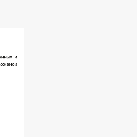
янных и
кожаной