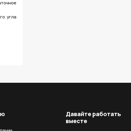
аточное
го угла
ню
Давайте работать
вместе
мпании