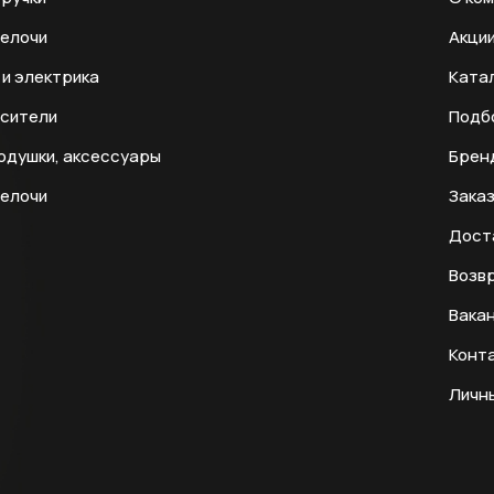
мелочи
Акци
и электрика
Ката
есители
Подб
одушки, аксессуары
Брен
мелочи
Заказ
Дост
Возвр
Вака
Конт
Личн