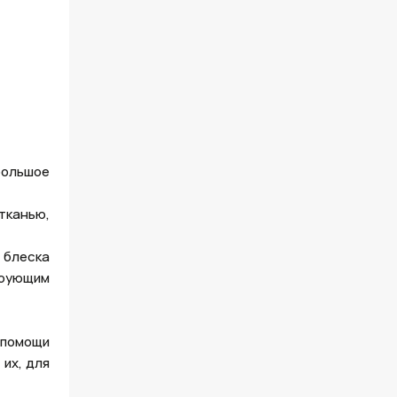
большое
тканью,
 блеска
ирующим
 помощи
их, для