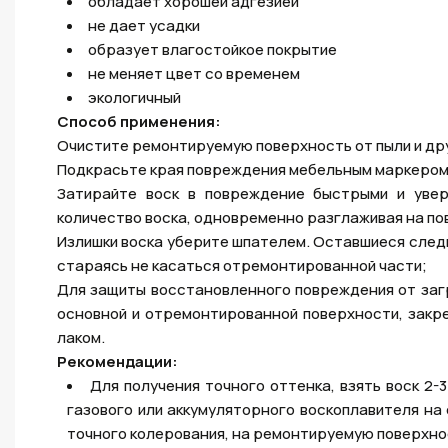
обладает хорошей адгезией
не дает усадки
образует влагостойкое покрытие
не меняет цвет со временем
экологичный
Способ применения:
Очистите ремонтируемую поверхность от пыли и дру
Подкрасьте края повреждения мебельным маркером 
Затирайте воск в повреждение быстрыми и увер
количество воска, одновременно разглаживая на по
Излишки воска уберите шпателем. Оставшиеся следы
стараясь не касаться отремонтированной части;
Для защиты восстановленного повреждения от загр
основной и отремонтированной поверхности, зак
лаком.
Рекомендации:
Для получения точного оттенка, взять воск 2-
газового или аккумуляторного воскоплавителя на
точного колерования, на ремонтируемую поверхно