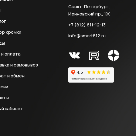
Санкт-Петербург,
и
Ириновский пр., 1Ж
лог
+7 (812) 611-12-13
ор кромки
info@smart812.ru
ды
 и оплата
авка и самовывоз
ат и обмен
нсии
акты
ый кабинет