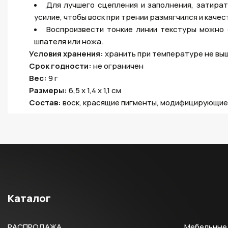
Для лучшего сцепления и заполнения, затира
усилие, чтобы воск при трении размягчился и каче
Воспроизвести тонкие линии текстуры можно
шпателя или ножа.
Условия хранения:
хранить при температуре не выш
Срок годности:
не ограничен
Вес:
9 г
Размеры:
6,5 х 1,4 х 1,1 см
Состав:
воск, красящие пигменты, модифицирующие
Каталог
РАСПРОДАЖА
Мебельные 