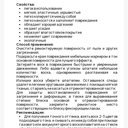
Свойства:
легок в использовании
мягкий, эластичный, укрывистый
легко колеруется между собой
легко наносится и заполняет повреждения
обладает хорошей адгезией
не дает усадки
образует влагостойкое покрытие
не меняет цвет со временем
экологичный
Способ применения:
Очистите ремонтируемую поверхность от пыли и других
загрязнений;
Подкрасьте края повреждения мебельным маркером в тон
основной поверхности для лучшего эффекта;
Затирайте воск в повреждение быстрыми и уверенными
движениями. Либо вдавите уголком шпателя небольшое
количество воска, одновременно разглаживая на
поверхности;
Излишки воска уберите шпателем. Оставшиеся следы
удалите легкими круговыми движениями с помощью мягкой
тканью, стараясь не касаться отремонтированной части;
Для защиты восстановленного повреждения от
загрязнения и деформации, а также для выравнивания
степени блеска основной и отремонтированной
поверхности, закрепите ремонтное место
соответствующим по блеску фиксирующим лаком.
Рекомендации:
Для получения точного оттенка, взять воск 2-3 цветов
подходящего тона, и смешать их между собой при помощи
газового или аккумуляторного воскоплавителя на стекле