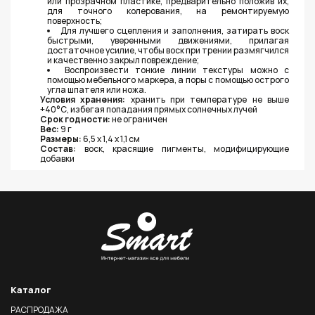
или прозрачном пластике, предварительно положив их,
для точного колерования, на ремонтируемую
поверхность;
Для лучшего сцепления и заполнения, затирать воск
быстрыми, уверенными движениями, прилагая
достаточное усилие, чтобы воск при трении размягчился
и качественно закрыл повреждение;
Воспроизвести тонкие линии текстуры можно с
помощью мебельного маркера, а поры с помощью острого
угла шпателя или ножа.
Условия хранения:
хранить при температуре не выше
+40°С, избегая попадания прямых солнечных лучей
Срок годности:
не ограничен
Вес:
9 г
Размеры:
6,5 х 1,4 х 1,1 см
Состав:
воск, красящие пигменты, модифицирующие
добавки
Каталог
РАСПРОДАЖА