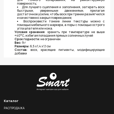
поверхность;
Для лучшего сцепления и заполнения, затирать воск
быстрыми, уверенными движениями, прилагая
достаточное усилие, чтобы воск при трении размягчился
и качественно закрыл повреждение;
Воспроизвести тонкие линии текстуры можно с
помощью мебельного маркера, а поры с помощью острого
угла шпателя или ножа.
Условия хранения:
хранить при температуре не выше
+40°С, избегая попадания прямых солнечных лучей
Срок годности:
не ограничен
Вес:
9 г
Размеры:
6,5 х 1,4 х 1,1 см
Состав:
воск, красящие пигменты, модифицирующие
добавки
Каталог
РАСПРОДАЖА