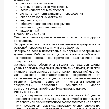
легок в использовании
мягкий, эластичный, укрывистый
легко колеруется между собой
легко наносится и заполняет повреждения
обладает хорошей адгезией
не дает усадки
образует влагостойкое покрытие
не меняет цвет со временем
экологичный
Способ применения:
Очистите ремонтируемую поверхность от пыли и других
загрязнений;
Подкрасьте края повреждения мебельным маркером в тон
основной поверхности для лучшего эффекта;
Затирайте воск в повреждение быстрыми и уверенными
движениями. Либо вдавите уголком шпателя небольшое
количество воска, одновременно разглаживая на
поверхности;
Излишки воска уберите шпателем. Оставшиеся следы
удалите легкими круговыми движениями с помощью мягкой
тканью, стараясь не касаться отремонтированной части;
Для защиты восстановленного повреждения от
загрязнения и деформации, а также для выравнивания
степени блеска основной и отремонтированной
поверхности, закрепите ремонтное место
соответствующим по блеску фиксирующим лаком.
Рекомендации:
Для получения точного оттенка, взять воск 2-3 цветов
подходящего тона, и смешать их между собой при помощи
газового или аккумуляторного воскоплавителя на стекле
или прозрачном пластике, предварительно положив их,
для точного колерования, на ремонтируемую