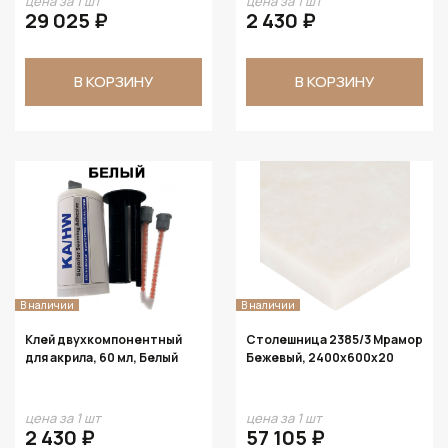
цена за 1 шт
цена за 1 шт
29 025 ₽
2 430 ₽
В КОРЗИНУ
В КОРЗИНУ
В наличии
В наличии
Клей двухкомпонентный
Столешница 2385/3 Мрамор
для акрила, 60 мл, Белый
Бежевый, 2400х600х20
цена за 1 шт
цена за 1 шт
2 430 ₽
57 105 ₽