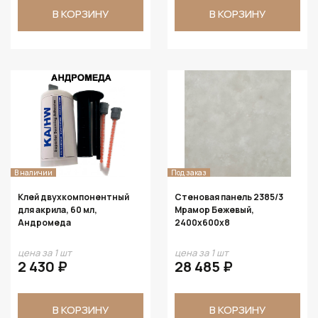
В КОРЗИНУ
В КОРЗИНУ
В наличии
Под заказ
Клей двухкомпонентный
Стеновая панель 2385/3
для акрила, 60 мл,
Мрамор Бежевый,
Андромеда
2400х600х8
цена за 1 шт
цена за 1 шт
2 430 ₽
28 485 ₽
В КОРЗИНУ
В КОРЗИНУ