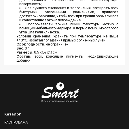
поверхность;
Для лучшего сцепления и заполнения, затирать воск
быстрыми, уверенными движениями, прилагая
достаточное усилие, чтобы воск при трении размягчился
и качественно закрыл повреждение;
Воспроизвести тонкие линии текстуры можно с
помощью мебельного маркера, а поры с помощью острого
угла шпателя или ножа.
Условия хранения:
хранить при температуре не выше
+40°С, избегая попадания прямых солнечных лучей
Срок годности:
не ограничен
Вес:
9 г
Размеры:
6,5 х 1,4 х 1,1 см
Состав:
воск, красящие пигменты, модифицирующие
добавки
Каталог
РАСПРОДАЖА