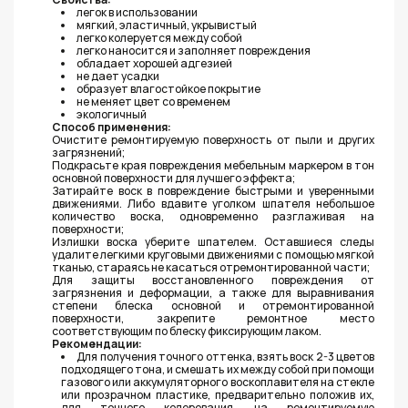
легок в использовании
мягкий, эластичный, укрывистый
легко колеруется между собой
легко наносится и заполняет повреждения
обладает хорошей адгезией
не дает усадки
образует влагостойкое покрытие
не меняет цвет со временем
экологичный
Способ применения:
Очистите ремонтируемую поверхность от пыли и других
загрязнений;
Подкрасьте края повреждения мебельным маркером в тон
основной поверхности для лучшего эффекта;
Затирайте воск в повреждение быстрыми и уверенными
движениями. Либо вдавите уголком шпателя небольшое
количество воска, одновременно разглаживая на
поверхности;
Излишки воска уберите шпателем. Оставшиеся следы
удалите легкими круговыми движениями с помощью мягкой
тканью, стараясь не касаться отремонтированной части;
Для защиты восстановленного повреждения от
загрязнения и деформации, а также для выравнивания
степени блеска основной и отремонтированной
поверхности, закрепите ремонтное место
соответствующим по блеску фиксирующим лаком.
Рекомендации:
Для получения точного оттенка, взять воск 2-3 цветов
подходящего тона, и смешать их между собой при помощи
газового или аккумуляторного воскоплавителя на стекле
или прозрачном пластике, предварительно положив их,
для точного колерования, на ремонтируемую