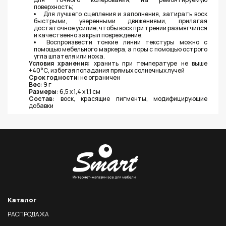
поверхность;
Для лучшего сцепления и заполнения, затирать воск
быстрыми, уверенными движениями, прилагая
достаточное усилие, чтобы воск при трении размягчился
и качественно закрыл повреждение;
Воспроизвести тонкие линии текстуры можно с
помощью мебельного маркера, а поры с помощью острого
угла шпателя или ножа.
Условия хранения:
хранить при температуре не выше
+40°С, избегая попадания прямых солнечных лучей
Срок годности:
не ограничен
Вес:
9 г
Размеры:
6,5 х 1,4 х 1,1 см
Состав:
воск, красящие пигменты, модифицирующие
добавки
Каталог
РАСПРОДАЖА