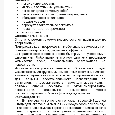
легок в использовании
мягкий, эластичный, укрывистый
легко колеруется между собой
легко наносится и заполняет повреждения
обладает хорошей адгезией
не дает усадки
образует влагостойкое покрытие
не меняет цвет со временем
экологичный
Способ применения:
Очистите ремонтируемую поверхность от пыли и других
загрязнений;
Подкрасьте края повреждения мебельным маркером в тон
основной поверхности для лучшего эффекта;
Затирайте воск в повреждение быстрыми и уверенными
движениями. Либо вдавите уголком шпателя небольшое
количество воска, одновременно разглаживая на
поверхности;
Излишки воска уберите шпателем. Оставшиеся следы
удалите легкими круговыми движениями с помощью мягкой
тканью, стараясь не касаться отремонтированной части;
Для защиты восстановленного повреждения от
загрязнения и деформации, а также для выравнивания
степени блеска основной и отремонтированной
поверхности, закрепите ремонтное место
соответствующим по блеску фиксирующим лаком.
Рекомендации:
Для получения точного оттенка, взять воск 2-3 цветов
подходящего тона, и смешать их между собой при помощи
газового или аккумуляторного воскоплавителя на стекле
или прозрачном пластике, предварительно положив их,
для точного колерования, на ремонтируемую