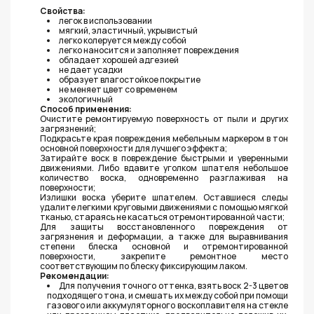
Свойства:
легок в использовании
мягкий, эластичный, укрывистый
легко колеруется между собой
легко наносится и заполняет повреждения
обладает хорошей адгезией
не дает усадки
образует влагостойкое покрытие
не меняет цвет со временем
экологичный
Способ применения:
Очистите ремонтируемую поверхность от пыли и других
загрязнений;
Подкрасьте края повреждения мебельным маркером в тон
основной поверхности для лучшего эффекта;
Затирайте воск в повреждение быстрыми и уверенными
движениями. Либо вдавите уголком шпателя небольшое
количество воска, одновременно разглаживая на
поверхности;
Излишки воска уберите шпателем. Оставшиеся следы
удалите легкими круговыми движениями с помощью мягкой
тканью, стараясь не касаться отремонтированной части;
Для защиты восстановленного повреждения от
загрязнения и деформации, а также для выравнивания
степени блеска основной и отремонтированной
поверхности, закрепите ремонтное место
соответствующим по блеску фиксирующим лаком.
Рекомендации:
Для получения точного оттенка, взять воск 2-3 цветов
подходящего тона, и смешать их между собой при помощи
газового или аккумуляторного воскоплавителя на стекле