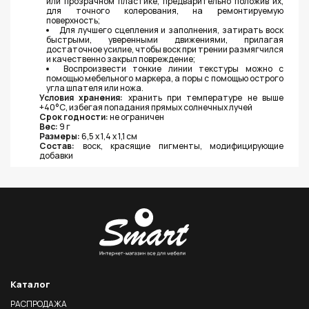
или прозрачном пластике, предварительно положив их,
для точного колерования, на ремонтируемую
поверхность;
Для лучшего сцепления и заполнения, затирать воск
быстрыми, уверенными движениями, прилагая
достаточное усилие, чтобы воск при трении размягчился
и качественно закрыл повреждение;
Воспроизвести тонкие линии текстуры можно с
помощью мебельного маркера, а поры с помощью острого
угла шпателя или ножа.
Условия хранения:
хранить при температуре не выше
+40°С, избегая попадания прямых солнечных лучей
Срок годности:
не ограничен
Вес:
9 г
Размеры:
6,5 х 1,4 х 1,1 см
Состав:
воск, красящие пигменты, модифицирующие
добавки
Каталог
РАСПРОДАЖА