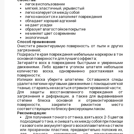
легок в использовании
мягкий, эластичный, укрывистый
легко колеруется между собой
легко наносится и заполняет повреждения
обладает хорошей адгезией
не дает усадки
образует влагостойкое покрытие
не меняет цвет со временем
экологичный
Способ применения:
Очистите ремонтируемую поверхность от пыли и других
загрязнений;
Подкрасьте края повреждения мебельным маркером в тон
основной поверхности для лучшего эффекта;
Затирайте воск в повреждение быстрыми и уверенными
движениями. Либо вдавите уголком шпателя небольшое
количество воска, одновременно разглаживая на
поверхности;
Излишки воска уберите шпателем. Оставшиеся следы
удалите легкими круговыми движениями с помощью мягкой
тканью, стараясь не касаться отремонтированной части;
Для защиты восстановленного повреждения от
загрязнения и деформации, а также для выравнивания
степени блеска основной и отремонтированной
поверхности, закрепите ремонтное место
соответствующим по блеску фиксирующим лаком.
Рекомендации:
Для получения точного оттенка, взять воск 2-3 цветов
подходящего тона, и смешать их между собой при помощи
газового или аккумуляторного воскоплавителя на стекле
или прозрачном пластике, предварительно положив их,
для точного колерования, на ремонтируемую