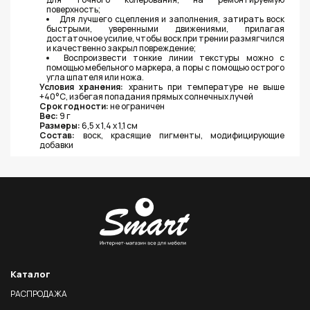
поверхность;
Для лучшего сцепления и заполнения, затирать воск
быстрыми, уверенными движениями, прилагая
достаточное усилие, чтобы воск при трении размягчился
и качественно закрыл повреждение;
Воспроизвести тонкие линии текстуры можно с
помощью мебельного маркера, а поры с помощью острого
угла шпателя или ножа.
Условия хранения:
хранить при температуре не выше
+40°С, избегая попадания прямых солнечных лучей
Срок годности:
не ограничен
Вес:
9 г
Размеры:
6,5 х 1,4 х 1,1 см
Состав:
воск, красящие пигменты, модифицирующие
добавки
Каталог
РАСПРОДАЖА