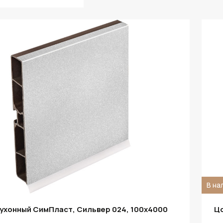
В на
ухонный СимПласт, Сильвер 024, 100х4000
Цо