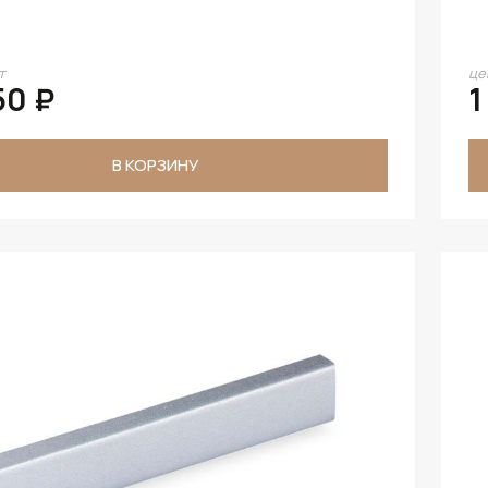
т
це
50 ₽
1
В КОРЗИНУ