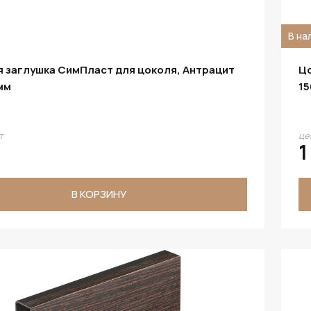
В на
 заглушка СимПласт для цоколя, Антрацит
Цо
 мм
15
т
це
1
В КОРЗИНУ