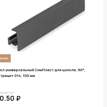
личии
ол универсальный СимПласт для цоколя, 90°,
трацит 014, 100 мм
на за 1 шт
0.50 ₽