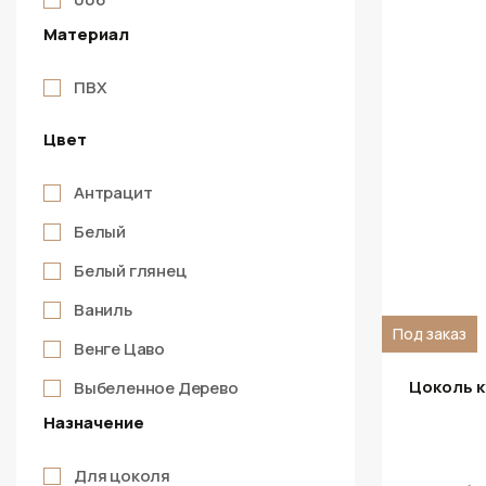
Материал
007
008
ПВХ
009
Цвет
010
Антрацит
011
Белый
012
Белый глянец
013
Ваниль
014
Под заказ
Венге Цаво
015
Цоколь к
Выбеленное Дерево
017
Назначение
Дуб Белфорд
018
Дуб Вотан
020
Для цоколя