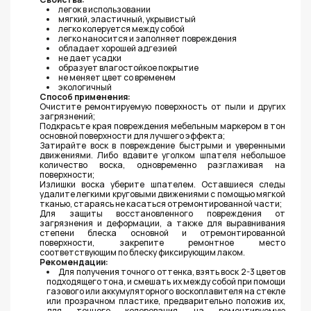
легок в использовании
мягкий, эластичный, укрывистый
легко колеруется между собой
легко наносится и заполняет повреждения
обладает хорошей адгезией
не дает усадки
образует влагостойкое покрытие
не меняет цвет со временем
экологичный
Способ применения:
Очистите ремонтируемую поверхность от пыли и других
загрязнений;
Подкрасьте края повреждения мебельным маркером в тон
основной поверхности для лучшего эффекта;
Затирайте воск в повреждение быстрыми и уверенными
движениями. Либо вдавите уголком шпателя небольшое
количество воска, одновременно разглаживая на
поверхности;
Излишки воска уберите шпателем. Оставшиеся следы
удалите легкими круговыми движениями с помощью мягкой
тканью, стараясь не касаться отремонтированной части;
Для защиты восстановленного повреждения от
загрязнения и деформации, а также для выравнивания
степени блеска основной и отремонтированной
поверхности, закрепите ремонтное место
соответствующим по блеску фиксирующим лаком.
Рекомендации:
Для получения точного оттенка, взять воск 2-3 цветов
подходящего тона, и смешать их между собой при помощи
газового или аккумуляторного воскоплавителя на стекле
или прозрачном пластике, предварительно положив их,
для точного колерования, на ремонтируемую