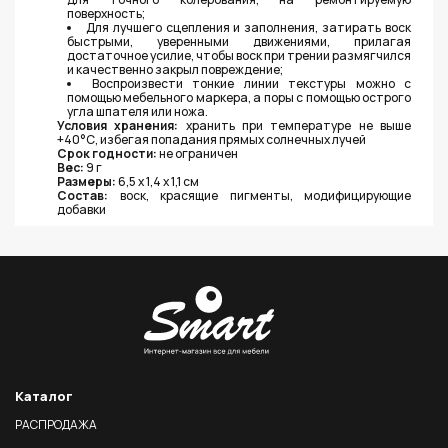
поверхность;
Для лучшего сцепления и заполнения, затирать воск
быстрыми, уверенными движениями, прилагая
достаточное усилие, чтобы воск при трении размягчился
и качественно закрыл повреждение;
Воспроизвести тонкие линии текстуры можно с
помощью мебельного маркера, а поры с помощью острого
угла шпателя или ножа.
Условия хранения:
хранить при температуре не выше
+40°С, избегая попадания прямых солнечных лучей
Срок годности:
не ограничен
Вес:
9 г
Размеры:
6,5 х 1,4 х 1,1 см
Состав:
воск, красящие пигменты, модифицирующие
добавки
Каталог
РАСПРОДАЖА