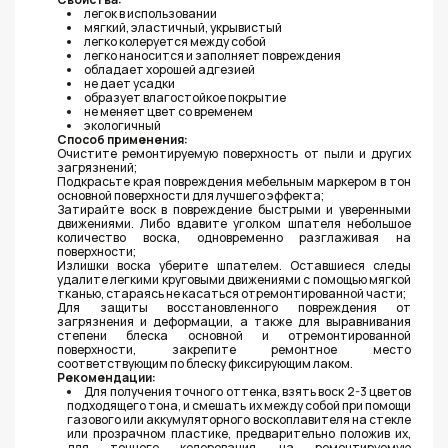
легок в использовании
мягкий, эластичный, укрывистый
легко колеруется между собой
легко наносится и заполняет повреждения
обладает хорошей адгезией
не дает усадки
образует влагостойкое покрытие
не меняет цвет со временем
экологичный
Способ применения:
Очистите ремонтируемую поверхность от пыли и других
загрязнений;
Подкрасьте края повреждения мебельным маркером в тон
основной поверхности для лучшего эффекта;
Затирайте воск в повреждение быстрыми и уверенными
движениями. Либо вдавите уголком шпателя небольшое
количество воска, одновременно разглаживая на
поверхности;
Излишки воска уберите шпателем. Оставшиеся следы
удалите легкими круговыми движениями с помощью мягкой
тканью, стараясь не касаться отремонтированной части;
Для защиты восстановленного повреждения от
загрязнения и деформации, а также для выравнивания
степени блеска основной и отремонтированной
поверхности, закрепите ремонтное место
соответствующим по блеску фиксирующим лаком.
Рекомендации:
Для получения точного оттенка, взять воск 2-3 цветов
подходящего тона, и смешать их между собой при помощи
газового или аккумуляторного воскоплавителя на стекле
или прозрачном пластике, предварительно положив их,
для точного колерования, на ремонтируемую