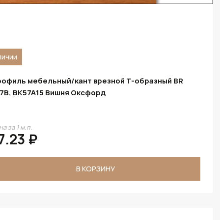
личии
офиль мебельный/кант врезной T-образный BR
7B, BK57A15 Вишня Оксфорд
а за 1 м.п.
7.23 ₽
В КОРЗИНУ