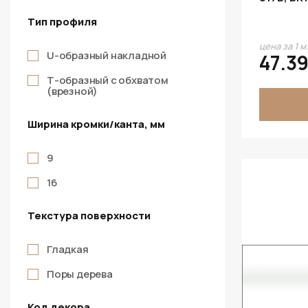
Тип профиля
цена за 1 м
U-образный накладной
47.39
Т-образный с обхватом
(врезной)
Ширина кромки/канта, мм
9
16
Текстура поверхности
Гладкая
Поры дерева
Код декора