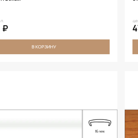
.п.
цен
 ₽
4
В КОРЗИНУ