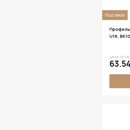
Серый
Под заказ
Синий
Сосна Лоредо
Профиль
U16, BK1
Чёрный
Шоколад
цена за 1 м
Ясень Шимо Светлый
63.54