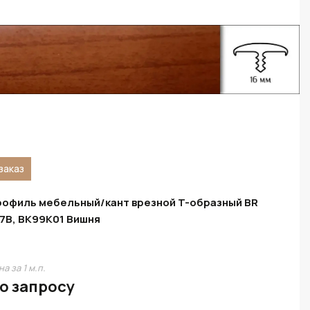
заказ
офиль мебельный/кант врезной T-образный BR
7B, BK99K01 Вишня
а за 1 м.п.
о запросу