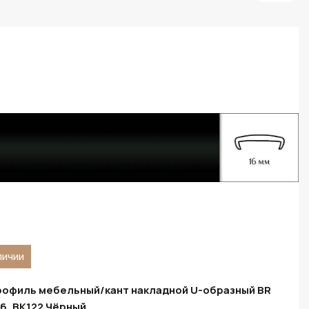
личии
офиль мебельный/кант накладной U-образный BR
6, BK122 Чёрный