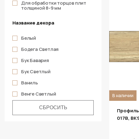
Для обработки торцов плит
толщиной 8-9 мм
BK220
BK3238
Название декора
BK412
Белый
BK4120
Бодега Светлая
BK4892
Бук Бавария
BK57A15
Бук Светлый
BK7401
Ваниль
BK746
Венге Светлый
В наличии
BK7501
Венге Тёмный
BK90414
Профиль
Вишня
017B, BK
BK937
Вишня Оксфорд
BK9502
Голубой