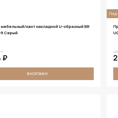
Под 
 мебельный/кант накладной U-образный BR
Пр
09 Серый
U0
.п.
цен
 ₽
2
В КОРЗИНУ