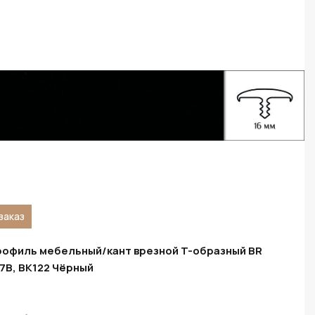
заказ
офиль мебельный/кант врезной T-образный BR
7B, BK122 Чёрный