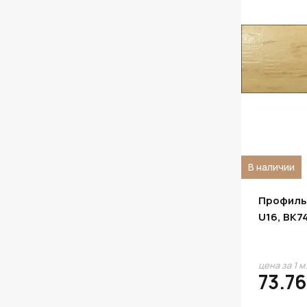
В наличии
Профиль
U16, BK7
цена за 1 м
73.76