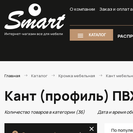
О компании
Заказ и оплата
КАТАЛОГ
РАСП
Главная
Каталог
Кромка мебельная
Кант мебель
Кант (профиль) ПВ
Количество товаров в категории (36)
Дата и время об
По попул