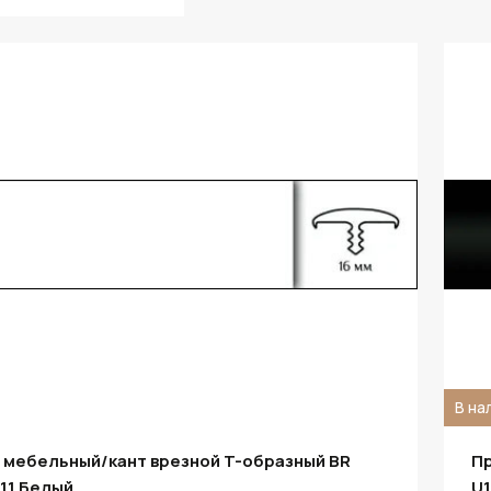
В на
 мебельный/кант врезной T-образный BR
Пр
111 Белый
U1