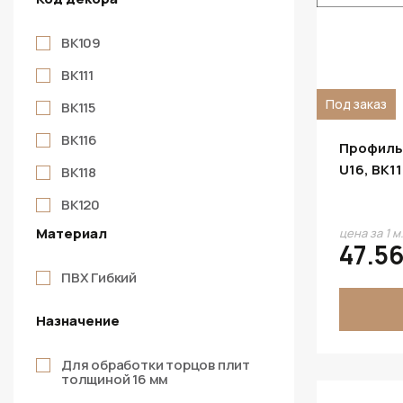
BK109
BK111
Под заказ
BK115
BK116
Профиль
U16, BK1
BK118
BK120
Материал
цена за 1 м
BK121
47.56
BK122
ПВХ Гибкий
BK123
Назначение
BK127
Для обработки торцов плит
BK1313
толщиной 16 мм
BK138