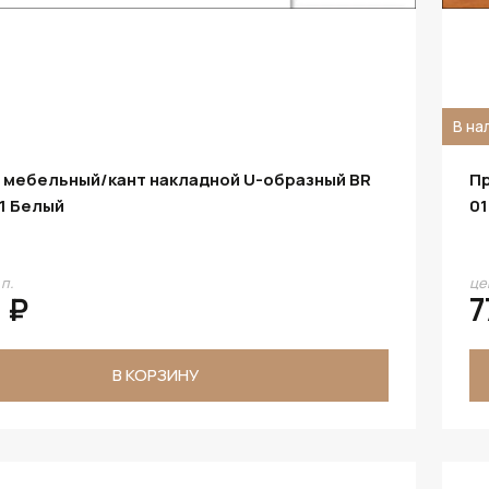
В на
 мебельный/кант накладной U-образный BR
Пр
11 Белый
01
.п.
цен
 ₽
7
В КОРЗИНУ