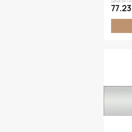
цена за 1 м
BK9505
77.23
Дуб Вотан
BK9507
Дуб Выбеленный
BK98G01
Дуб Молочный
BK99K01
Дуб Сонома
Жёлтый
Зелёное Яблоко
Зелёный
Кашемир
Красный
Лайм
Металлик
Орех Итальянский