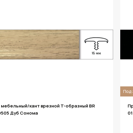
Под 
 мебельный/кант врезной T-образный BR
Пр
9505 Дуб Сонома
01