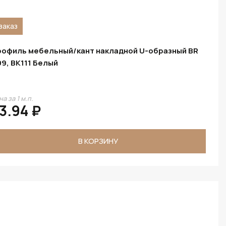
заказ
офиль мебельный/кант накладной U-образный BR
9, BK111 Белый
а за 1 м.п.
3.94 ₽
В КОРЗИНУ