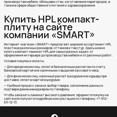
производстве мебели, облицовки стен, изготовления перегородок, а
также в сфере общественного питания и здравоохранения.
Купить HPL компакт-
плиту на сайте
компании «SMART»
Интернет-магазин «SMART» предлагает широкий ассортимент HPL
пластика различных размеров, оттенков и текстур. Здесь можно
купить компакт ламинат HPL для самых разных задач: от
оформления интерьера до производства мебели и отделочных работ.
Условия покупки и оплаты:
— Для юридических лиц: оплата безналичным расчетом по счету,
банковской картой или наличными с выдачей кассового чека;
— Для физических лиц: наличный расчет в шоуруме или курьеру при
доставке, оплата картой в шоуруме;
— Удобный процесс заказа: выбор товара, заполнение данных и
подтверждение менеджером по телефону.
Чтобы заказать ламинат высокого давления, оформите покупку на
сайте или получите подробную консультацию по телефону: +7-812-
611-12-13.