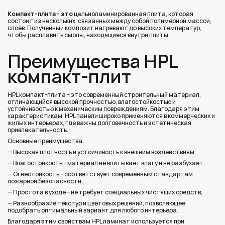
Компакт-плита
- это
цельноламинированная плита, которая
состоит из нескольких, связанных между собой полимерной массой,
слоёв. Полученный композит нагревают до высоких температур,
чтобы расплавить смолы, находящиеся внутри плиты.
Преимущества HPL
компакт-плит
HPL компакт-плита – это современный строительный материал,
отличающийся высокой прочностью, влагостойкостью и
устойчивостью к механическим повреждениям. Благодаря этим
характеристикам, HPL панели широко применяются в коммерческих и
жилых интерьерах, где важны долговечность и эстетическая
привлекательность.
Основные преимущества:
— Высокая плотность и устойчивость к внешним воздействиям;
— Влагостойкость – материал не впитывает влагу и не разбухает;
— Огнестойкость – соответствует современным стандартам
пожарной безопасности;
— Простота в уходе – не требует специальных чистящих средств;
— Разнообразие текстур и цветовых решений, позволяющее
подобрать оптимальный вариант для любого интерьера.
Благодаря этим свойствам HPL ламинат используется при