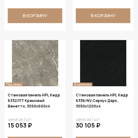
В КОРЗИНУ
В КОРЗИНУ
Под заказ
В наличии
Стеновая панель HPL Кедр
Стеновая панель HPL Кедр
6332/ПТ Кремовый
6336/NV Сириус Дарк,
Венетто, 3050х600х4
3050х1200х4
цена за 1 шт
цена за 1 шт
15 053 ₽
30 105 ₽