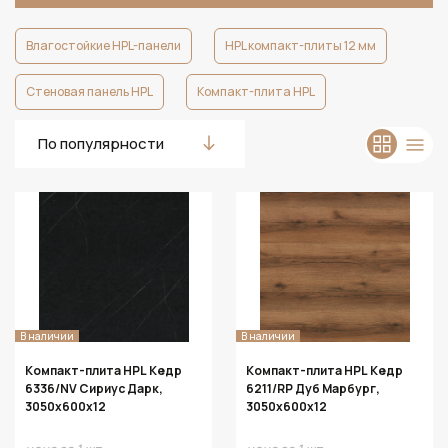
Влагостойкие HPL-панели
HPL компакт-плиты 12 мм
Стеновая панель HPL
Компакт-плита HPL
По популярности
В наличии
В наличии
Компакт-плита HPL Кедр
Компакт-плита HPL Кедр
6336/NV Сириус Дарк,
6211/RP Дуб Марбург,
3050х600х12
3050х600х12