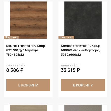
Под заказ
В наличии
Компакт-плита HPL Кедр
Компакт-плита HPL Кедр
6211/RP Дуб Марбург,
6880/S Чёрный Порторо,
750х605х12
3050х600х12
цена за 1 шт
цена за 1 шт
8 586 ₽
33 615 ₽
В КОРЗИНУ
В КОРЗИНУ