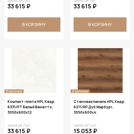
цена за 1 шт
цена за 1 шт
33 615 ₽
33 615 ₽
В КОРЗИНУ
В КОРЗИНУ
В наличии
В наличии
Компакт-плита HPL Кедр
Стеновая панель HPL Кедр
6331/PT Белый Венетто,
6211/RP Дуб Марбург,
3050х600х12
3050х600х4
цена за 1 шт
цена за 1 шт
33 615 ₽
15 053 ₽