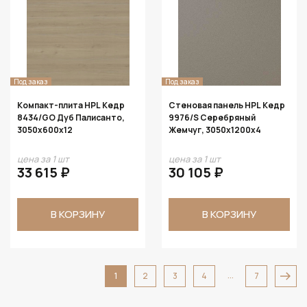
Под заказ
Под заказ
Компакт-плита HPL Кедр
Стеновая панель HPL Кедр
8434/GO Дуб Палисанто,
9976/S Серебряный
3050х600х12
Жемчуг, 3050х1200х4
цена за 1 шт
цена за 1 шт
33 615 ₽
30 105 ₽
В КОРЗИНУ
В КОРЗИНУ
...
1
2
3
4
7