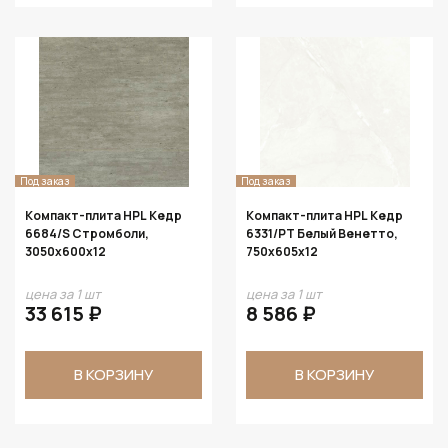
Под заказ
Под заказ
Компакт-плита HPL Кедр
Компакт-плита HPL Кедр
6684/S Стромболи,
6331/PT Белый Венетто,
3050х600х12
750х605х12
цена за 1 шт
цена за 1 шт
33 615 ₽
8 586 ₽
В КОРЗИНУ
В КОРЗИНУ