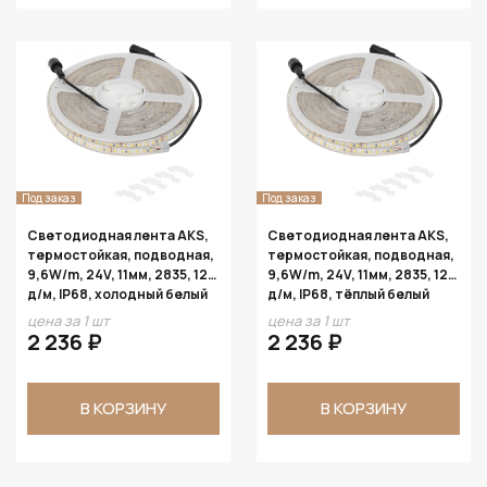
Под заказ
Под заказ
Светодиодная лента AKS,
Светодиодная лента AKS,
термостойкая, подводная,
термостойкая, подводная,
9,6W/m, 24V, 11мм, 2835, 120
9,6W/m, 24V, 11мм, 2835, 120
д/м, IP68, холодный белый
д/м, IP68, тёплый белый
(6000К), 5м
(3000К), 5м
цена за 1 шт
цена за 1 шт
2 236 ₽
2 236 ₽
В КОРЗИНУ
В КОРЗИНУ