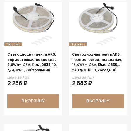
Под заказ
Под заказ
Светодиодная лента AKS,
Светодиодная лента AKS,
термостойкая, подводная,
термостойкая, подводная,
9,6W/m, 24V, 11мм, 2835, 120
14,4W/m, 24V, 13мм, 2835,
д/м, IP68, нейтральный
240 д/м, IP68, холодный
белый (4000К), 5м
белый (6000К), 5м
цена за 1 шт
цена за 1 шт
2 236 ₽
2 683 ₽
В КОРЗИНУ
В КОРЗИНУ