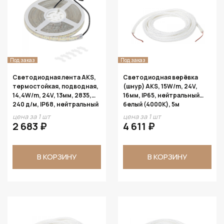
Под заказ
Под заказ
Светодиодная лента AKS,
Светодиодная верёвка
термостойкая, подводная,
(шнур) AKS, 15W/m, 24V,
14,4W/m, 24V, 13мм, 2835,
16мм, IP65, нейтральный
240 д/м, IP68, нейтральный
белый (4000K), 5м
белый (4000К), 5м
цена за 1 шт
цена за 1 шт
2 683 ₽
4 611 ₽
В КОРЗИНУ
В КОРЗИНУ