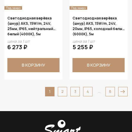
Под заказ
Под заказ
Светодиодная верёвка
Светодиодная верёвка
(шнур) AKS, 15W/m, 24V,
(шнур) AKS, 15W/m, 24V,
25мм, IP65, нейтральный
20мм, IP65, холодный белый
белый (4000K), 5м
(6000K), 5м
цена за 1 шт
цена за 1 шт
6 273 ₽
5 255 ₽
В КОРЗИНУ
В КОРЗИНУ
...
1
2
3
4
8