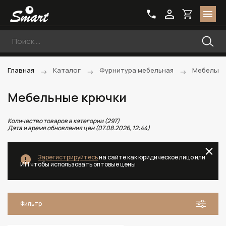
Главная
Каталог
Фурнитура мебельная
Мебельны
Мебельные крючки
Количество товаров в категории (297)
Дата и время обновления цен (07.08.2026, 12:44)
Зарегистрируйтесь
на сайте как юридическое лицо или
ИП чтобы использовать оптовые цены
Фильтр