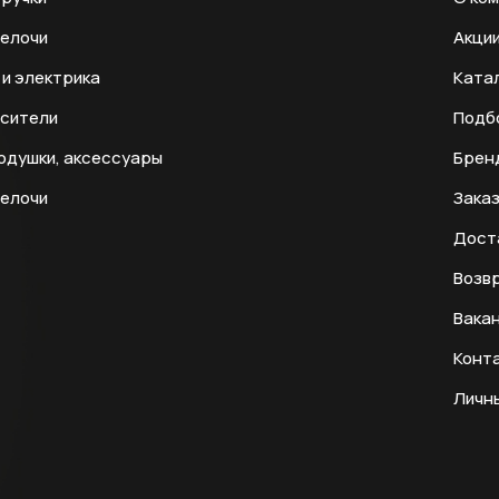
мелочи
Акци
и электрика
Ката
есители
Подб
одушки, аксессуары
Брен
мелочи
Заказ
Дост
Возвр
Вака
Конт
Личн