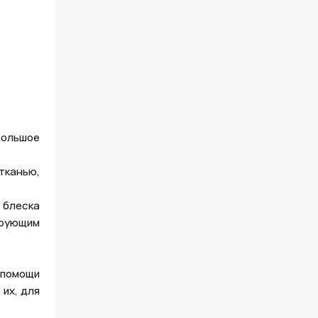
большое
тканью,
 блеска
ирующим
 помощи
их, для