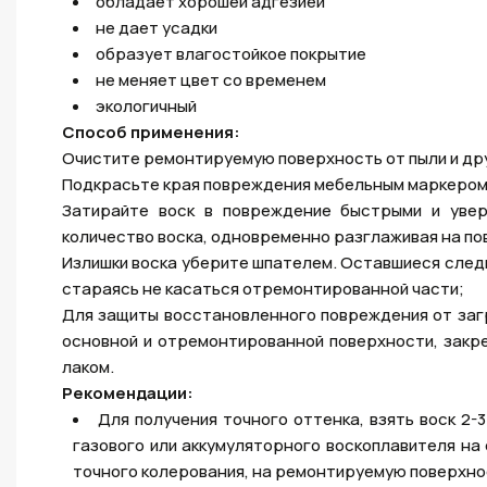
обладает хорошей адгезией
не дает усадки
образует влагостойкое покрытие
не меняет цвет со временем
экологичный
Способ применения:
Очистите ремонтируемую поверхность от пыли и дру
Подкрасьте края повреждения мебельным маркером 
Затирайте воск в повреждение быстрыми и увер
количество воска, одновременно разглаживая на по
Излишки воска уберите шпателем. Оставшиеся следы
стараясь не касаться отремонтированной части;
Для защиты восстановленного повреждения от загр
основной и отремонтированной поверхности, зак
лаком.
Рекомендации:
Для получения точного оттенка, взять воск 2-
газового или аккумуляторного воскоплавителя на
точного колерования, на ремонтируемую поверхно