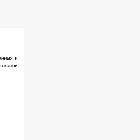
янных и
кожаной