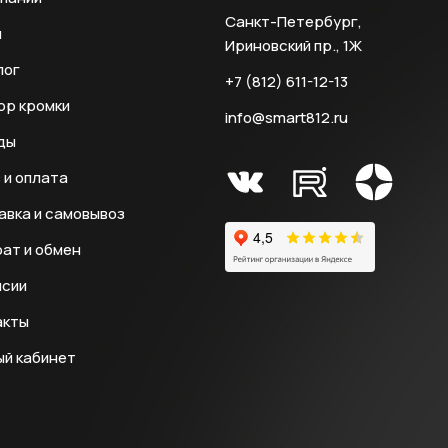
Санкт-Петербург,
и
Ириновский пр., 1Ж
лог
+7 (812) 611-12-13
ор кромки
info@smart812.ru
ды
 и оплата
авка и самовывоз
ат и обмен
нсии
акты
ый кабинет