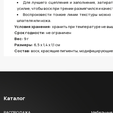
Для лучшего сцепления и заполнения, затира
усилие, чтобы воск при трении размягчился и каче
Воспроизвести тонкие линии текстуры можно
шпателя или ножа.
Условия хранения:
хранить при температуре не выш
Срок годности:
не ограничен
Вес:
9 г
Размеры:
6,5 х 1,4 х 1,1 см
Состав:
воск, красящие пигменты, модифицирующие
Каталог
РАСПРОДАЖА
Мебельные 