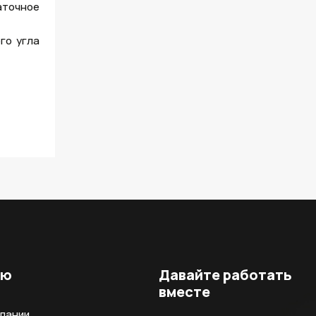
аточное
го угла
ню
Давайте работать
вместе
мпании