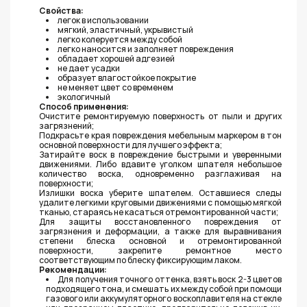
Свойства:
легок в использовании
мягкий, эластичный, укрывистый
легко колеруется между собой
легко наносится и заполняет повреждения
обладает хорошей адгезией
не дает усадки
образует влагостойкое покрытие
не меняет цвет со временем
экологичный
Способ применения:
Очистите ремонтируемую поверхность от пыли и других
загрязнений;
Подкрасьте края повреждения мебельным маркером в тон
основной поверхности для лучшего эффекта;
Затирайте воск в повреждение быстрыми и уверенными
движениями. Либо вдавите уголком шпателя небольшое
количество воска, одновременно разглаживая на
поверхности;
Излишки воска уберите шпателем. Оставшиеся следы
удалите легкими круговыми движениями с помощью мягкой
тканью, стараясь не касаться отремонтированной части;
Для защиты восстановленного повреждения от
загрязнения и деформации, а также для выравнивания
степени блеска основной и отремонтированной
поверхности, закрепите ремонтное место
соответствующим по блеску фиксирующим лаком.
Рекомендации:
Для получения точного оттенка, взять воск 2-3 цветов
подходящего тона, и смешать их между собой при помощи
газового или аккумуляторного воскоплавителя на стекле