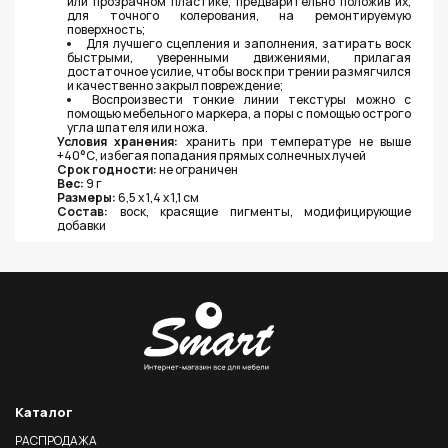
или прозрачном пластике, предварительно положив их,
для точного колерования, на ремонтируемую
поверхность;
Для лучшего сцепления и заполнения, затирать воск
быстрыми, уверенными движениями, прилагая
достаточное усилие, чтобы воск при трении размягчился
и качественно закрыл повреждение;
Воспроизвести тонкие линии текстуры можно с
помощью мебельного маркера, а поры с помощью острого
угла шпателя или ножа.
Условия хранения:
хранить при температуре не выше
+40°С, избегая попадания прямых солнечных лучей
Срок годности:
не ограничен
Вес:
9 г
Размеры:
6,5 х 1,4 х 1,1 см
Состав:
воск, красящие пигменты, модифицирующие
добавки
Каталог
РАСПРОДАЖА