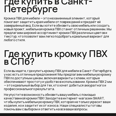
где купить в Санкт-
Петербурге
Кромка ПВХ для мебели — это незаменимый элемент, который
помогает защитить края мебели от повреждений и придаёт ей
завершённый вид. Если вы хотите обновить свою мебель или создать
новый проект, мебельная кромка ПВХ станет отличным решением. Мы
предлагаем широкий ассортимент кромки ПВХ различных цветов и
текстур, что позволит вам легко подобрать идеальный вариант для
любого стиля.
Где купить кромку ПВХ
в СПб?
Если вы ищете, где купить кромку ПВХ для мебели в Санкт-Петербурге,
у нас есть отличные предложения! Мы предлагаем мебельную кромку
ПВХ по доступным ценам, включая варианты с клеем, которые
обеспечивают простоту и удобство в использовании. Кромка ПВХ 2 мм
— это идеальный выбор для тех, кто хочет добиться аккуратного и
профессионального результата.
Не упустите возможность обновить вашу мебель с помощью
качественной кромки ПВХ! Заходите в интернет-магазин SMART,
чтобы купить мебельную кромку ПВХ, которая не только украсит ваши
изделия, но и защитит их от износа. Наши специалисты готовы
помочь вам с выбором и ответить на все ваши вопросы.