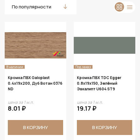
По популярности
В наличии
Под заказ
Кромка ПВХ Galoplast
Кромка ПВХ TDC Egger
0.4х19х200, Дуб Вотан 0376
0.8х19х150, Зелёный
ND
Эвкалипт U604 ST9
цена за 1 м.п.
цена за 1 м.п.
8.01 ₽
19.17 ₽
В КОРЗИНУ
В КОРЗИНУ