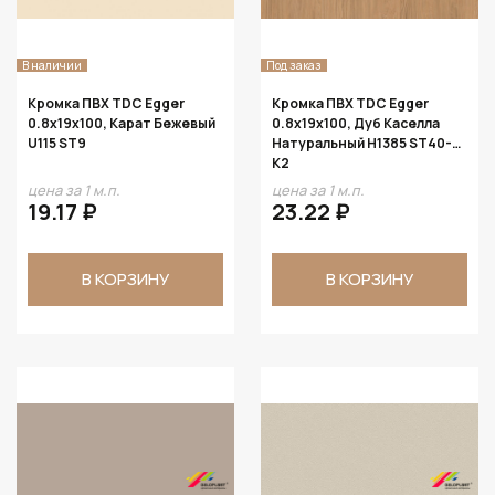
В наличии
Под заказ
Кромка ПВХ TDC Egger
Кромка ПВХ TDC Egger
0.8х19х100, Карат Бежевый
0.8х19х100, Дуб Каселла
U115 ST9
Натуральный H1385 ST40-
K2
цена за 1 м.п.
цена за 1 м.п.
19.17 ₽
23.22 ₽
В КОРЗИНУ
В КОРЗИНУ