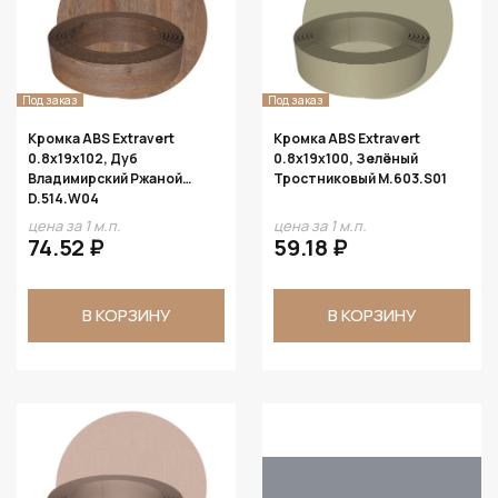
Под заказ
Под заказ
Кромка ABS Extravert
Кромка ABS Extravert
0.8х19х102, Дуб
0.8х19х100, Зелёный
Владимирский Ржаной
Тростниковый M.603.S01
D.514.W04
цена за 1 м.п.
цена за 1 м.п.
74.52 ₽
59.18 ₽
В КОРЗИНУ
В КОРЗИНУ