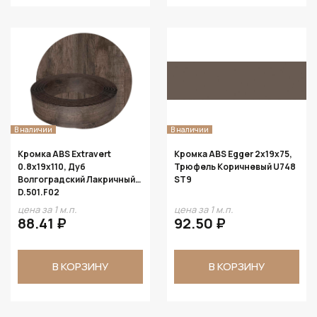
В наличии
В наличии
Кромка ABS Extravert
Кромка ABS Egger 2х19х75,
0.8х19х110, Дуб
Трюфель Коричневый U748
Волгоградский Лакричный
ST9
D.501.F02
цена за 1 м.п.
цена за 1 м.п.
88.41 ₽
92.50 ₽
В КОРЗИНУ
В КОРЗИНУ