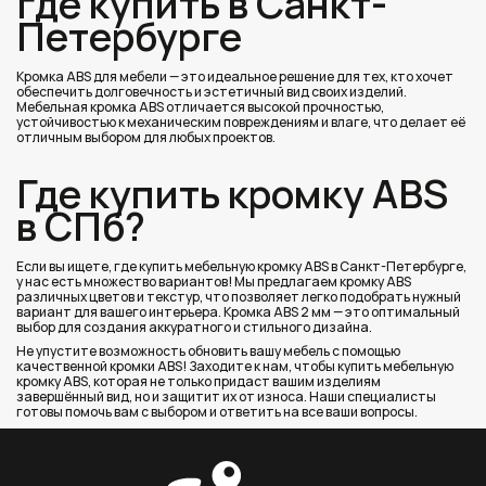
где купить в Санкт-
Петербурге
Кромка ABS для мебели — это идеальное решение для тех, кто хочет
обеспечить долговечность и эстетичный вид своих изделий.
Мебельная кромка ABS отличается высокой прочностью,
устойчивостью к механическим повреждениям и влаге, что делает её
отличным выбором для любых проектов.
Где купить кромку ABS
в СПб?
Если вы ищете, где купить мебельную кромку ABS в Санкт-Петербурге,
у нас есть множество вариантов! Мы предлагаем кромку ABS
различных цветов и текстур, что позволяет легко подобрать нужный
вариант для вашего интерьера. Кромка ABS 2 мм — это оптимальный
выбор для создания аккуратного и стильного дизайна.
Не упустите возможность обновить вашу мебель с помощью
качественной кромки ABS! Заходите к нам, чтобы купить мебельную
кромку ABS, которая не только придаст вашим изделиям
завершённый вид, но и защитит их от износа. Наши специалисты
готовы помочь вам с выбором и ответить на все ваши вопросы.