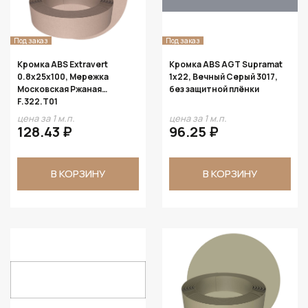
Под заказ
Под заказ
Кромка ABS Extravert
Кромка ABS AGT Supramat
0.8х25х100, Мережка
1х22, Вечный Серый 3017,
Московская Ржаная
без защитной плёнки
F.322.T01
цена за 1 м.п.
цена за 1 м.п.
128.43 ₽
96.25 ₽
В КОРЗИНУ
В КОРЗИНУ