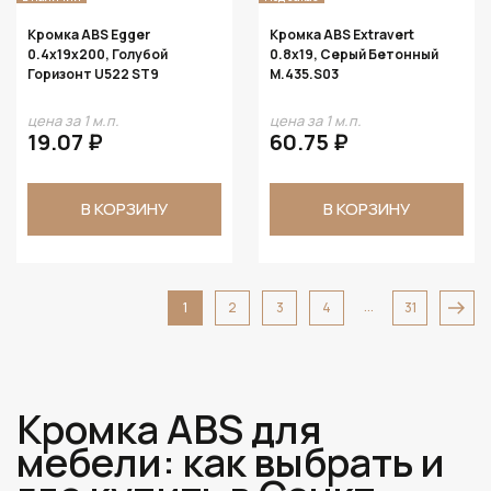
Кромка ABS Egger
Кромка ABS Extravert
0.4х19х200, Голубой
0.8х19, Серый Бетонный
Горизонт U522 ST9
M.435.S03
цена за 1 м.п.
цена за 1 м.п.
19.07 ₽
60.75 ₽
В КОРЗИНУ
В КОРЗИНУ
...
1
2
3
4
31
Кромка ABS для
мебели: как выбрать и