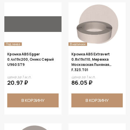
Под заказ
В наличии
Кромка ABS Egger
Кромка ABS Extravert
0.4х19х200, Оникс Серый
0.8х19х110, Мережка
U960 ST9
Московская Льняная
F.323.T01
цена за 1 м.п.
цена за 1 м.п.
20.97 ₽
86.05 ₽
В КОРЗИНУ
В КОРЗИНУ