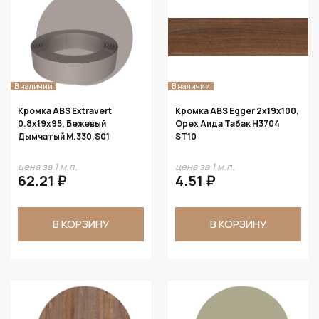
В наличии
В наличии
Кромка ABS Extravert
Кромка ABS Egger 2х19х100,
0.8х19х95, Бежевый
Орех Аида Табак H3704
Дымчатый M.330.S01
ST10
цена за 1 м.п.
цена за 1 м.п.
62.21 ₽
4.51 ₽
В КОРЗИНУ
В КОРЗИНУ