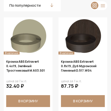
По популярности
В наличии
В наличии
Кромка ABS Extravert
Кромка ABS Extravert
0.4х19, Зелёный
0.8х19, Дуб Муромский
Тростниковый M.603.S01
Глиняный D.517.W04
цена за 1 м.п.
цена за 1 м.п.
32.40 ₽
87.75 ₽
В КОРЗИНУ
В КОРЗИНУ