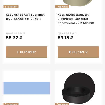
В наличии
Под заказ
Кромка ABS AGT Supramat
Кромка ABS Extravert
1х22, Белоснежный 3012
0.8х19х105, Зелёный
Тростниковый M.603.S01
цена за 1 м.п.
цена за 1 м.п.
58.32 ₽
59.18 ₽
В КОРЗИНУ
В КОРЗИНУ
В наличии
Под заказ