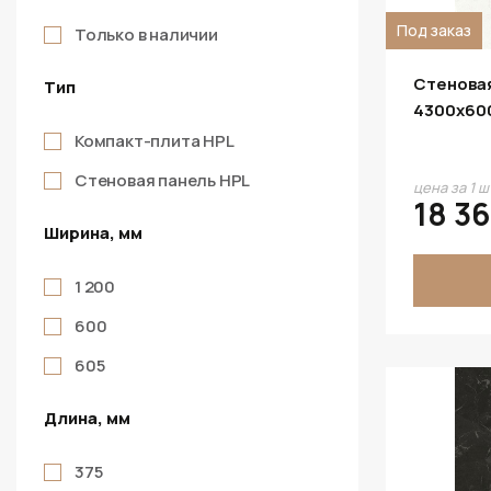
Под заказ
Только в наличии
Стеновая
Тип
4300х60
Компакт-плита HPL
Стеновая панель HPL
цена за 1 ш
18 3
Ширина, мм
1 200
600
605
Длина, мм
375