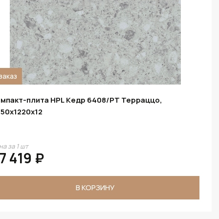
заказ
мпакт-плита HPL Кедр 6408/PT Терраццо,
50х1220х12
на за 1 шт
7 419 ₽
В КОРЗИНУ