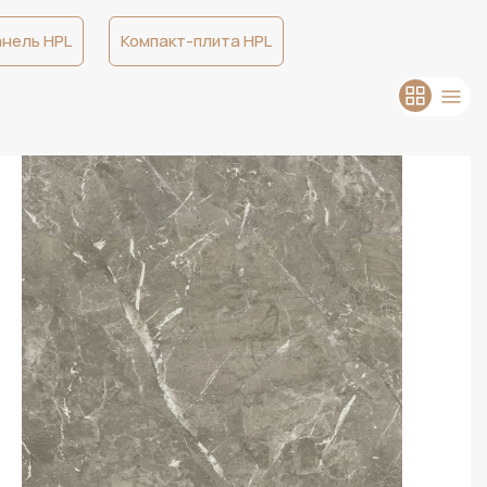
анель HPL
Компакт-плита HPL