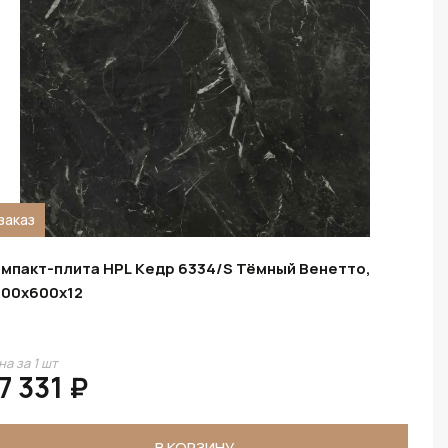
заказ
мпакт-плита HPL Кедр 6334/S Тёмный Венетто,
00х600х12
на за 1 шт
7 331 ₽
В КОРЗИНУ