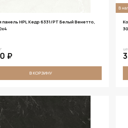
В на
 панель HPL Кедр 6331/PT Белый Венетто,
Ко
0х4
30
т
це
60 ₽
3
В КОРЗИНУ