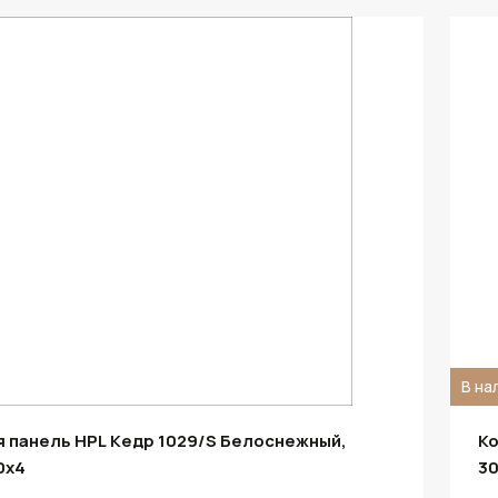
В на
 панель HPL Кедр 1029/S Белоснежный,
Ко
0х4
30