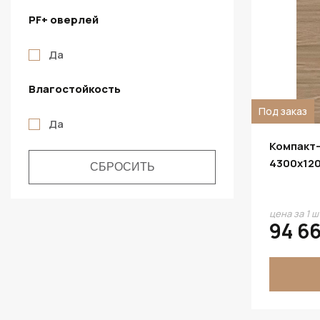
PF+ оверлей
Да
Влагостойкость
Под заказ
Да
Компакт-
4300х12
цена за 1 ш
94 6