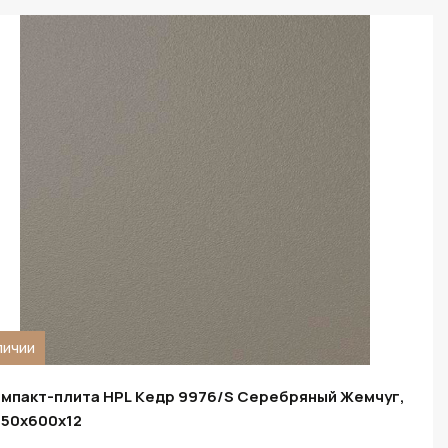
личии
мпакт-плита HPL Кедр 9976/S Серебряный Жемчуг,
50х600х12