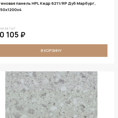
еновая панель HPL Кедр 6211/RP Дуб Марбург,
50х1200х4
на за 1 шт
0 105 ₽
В КОРЗИНУ