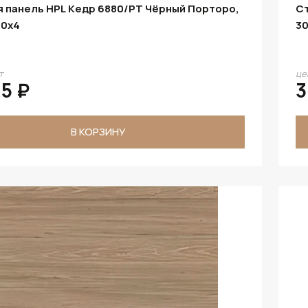
 панель HPL Кедр 6880/PT Чёрный Порторо,
Ст
00х4
30
т
це
05 ₽
3
В КОРЗИНУ