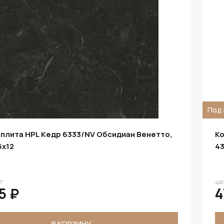
Под 
плита HPL Кедр 6333/NV Обсидиан Венетто,
Ко
5х12
43
т
це
5 ₽
4
В КОРЗИНУ