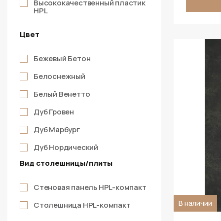
Высококачественный пластик
HPL
Цвет
Бежевый Бетон
Белоснежный
Белый Венетто
Дуб Гровен
Дуб Марбург
Дуб Нордический
Вид столешницы/плиты
Дуб Палисанто
Дуб Сонома
Стеновая панель HPL-компакт
Жемчужно-Серый
В наличии
Столешница HPL-компакт
Кремовый Венетто