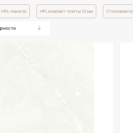
 HPL-панели
HPL компакт-плиты 12 мм
Стеновая п
ярности