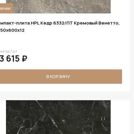
личии
мпакт-плита HPL Кедр 6332/ПТ Кремовый Венетто,
50х600х12
на за 1 шт
3 615 ₽
В КОРЗИНУ