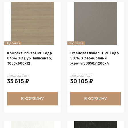
Под заказ
Под заказ
Компакт-плита HPL Кедр
Стеновая панель HPL Кедр
8434/GO Дуб Палисанто,
9976/S Серебряный
3050х600х12
Жемчуг, 3050х1200х4
цена за 1 шт
цена за 1 шт
33 615 ₽
30 105 ₽
В КОРЗИНУ
В КОРЗИНУ