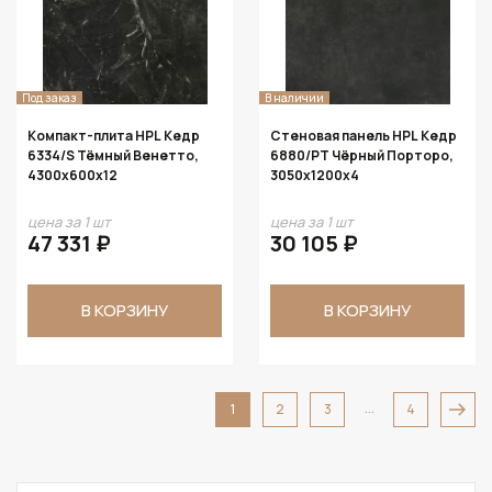
Под заказ
В наличии
Компакт-плита HPL Кедр
Стеновая панель HPL Кедр
6334/S Тёмный Венетто,
6880/PT Чёрный Порторо,
4300х600х12
3050х1200х4
цена за 1 шт
цена за 1 шт
47 331 ₽
30 105 ₽
В КОРЗИНУ
В КОРЗИНУ
...
1
2
3
4