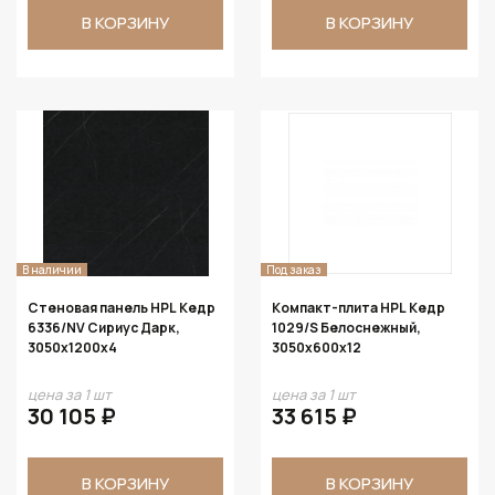
В КОРЗИНУ
В КОРЗИНУ
В наличии
Под заказ
Стеновая панель HPL Кедр
Компакт-плита HPL Кедр
6336/NV Сириус Дарк,
1029/S Белоснежный,
3050х1200х4
3050х600х12
цена за 1 шт
цена за 1 шт
30 105 ₽
33 615 ₽
В КОРЗИНУ
В КОРЗИНУ