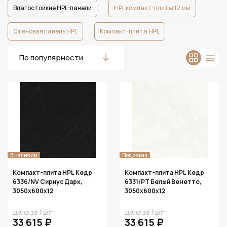
Влагостойкие HPL-панели
HPL компакт-плиты 12 мм
Стеновая панель HPL
Компакт-плита HPL
По популярности
В наличии
Под заказ
Компакт-плита HPL Кедр
Компакт-плита HPL Кедр
6336/NV Сириус Дарк,
6331/PT Белый Венетто,
3050х600х12
3050х600х12
цена за 1 шт
цена за 1 шт
33 615 ₽
33 615 ₽