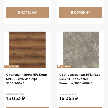
В КОРЗИНУ
В КОРЗИНУ
В наличии
Под заказ
Стеновая панель HPL Кедр
Стеновая панель HPL Кедр
6211/RP Дуб Марбург,
6332/ПТ Кремовый
3050х600х4
Венетто, 3050х600х4
цена за 1 шт
цена за 1 шт
15 053 ₽
15 053 ₽