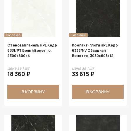
Под заказ
В наличии
Стеновая панель HPL Кедр
Компакт-плита HPL Кедр
6331/PT Белый Венетто,
6333/NV Обсидиан
4300х600х4
Венетто, 3050х605х12
цена за 1 шт
цена за 1 шт
18 360 ₽
33 615 ₽
В КОРЗИНУ
В КОРЗИНУ