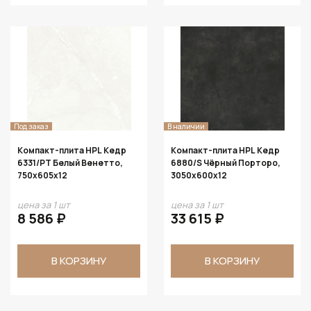
Под заказ
В наличии
Компакт-плита HPL Кедр
Компакт-плита HPL Кедр
6331/PT Белый Венетто,
6880/S Чёрный Порторо,
750х605х12
3050х600х12
цена за 1 шт
цена за 1 шт
8 586 ₽
33 615 ₽
В КОРЗИНУ
В КОРЗИНУ