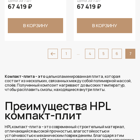
цена за 1 шт
цена за 1 шт
67 419 ₽
67 419 ₽
В КОРЗИНУ
В КОРЗИНУ
...
1
4
5
6
7
Компакт-плита
- это
цельноламинированная плита, которая
состоит из нескольких, связанных между собой полимерной массой,
слоёв. Полученный композит нагревают до высоких температур,
чтобы расплавить смолы, находящиеся внутри плиты.
Преимущества HPL
компакт-плит
HPL компакт-плита – это современный строительный материал,
отличающийся высокой прочностью, влагостойкостью и
устойчивостью к механическим повреждениям. Благодаря этим
характеристикам, HPL панели широко применяются в коммерческих и