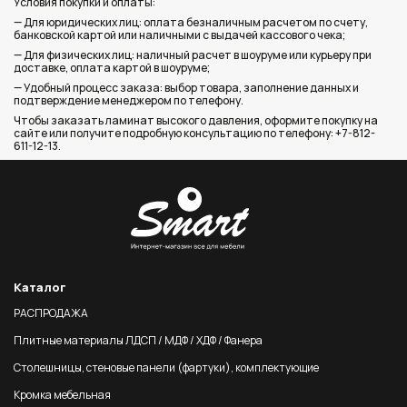
Условия покупки и оплаты:
— Для юридических лиц: оплата безналичным расчетом по счету,
банковской картой или наличными с выдачей кассового чека;
— Для физических лиц: наличный расчет в шоуруме или курьеру при
доставке, оплата картой в шоуруме;
— Удобный процесс заказа: выбор товара, заполнение данных и
подтверждение менеджером по телефону.
Чтобы заказать ламинат высокого давления, оформите покупку на
сайте или получите подробную консультацию по телефону: +7-812-
611-12-13.
Каталог
РАСПРОДАЖА
Плитные материалы ЛДСП / МДФ / ХДФ / Фанера
Столешницы, стеновые панели (фартуки), комплектующие
Кромка мебельная