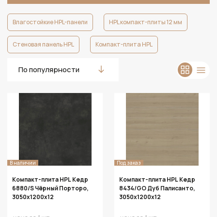
Влагостойкие HPL-панели
HPL компакт-плиты 12 мм
Стеновая панель HPL
Компакт-плита HPL
По популярности
В наличии
Под заказ
Компакт-плита HPL Кедр
Компакт-плита HPL Кедр
6880/S Чёрный Порторо,
8434/GO Дуб Палисанто,
3050х1200х12
3050х1200х12