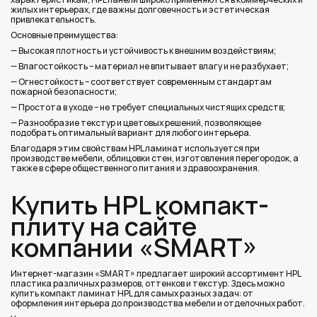
жилых интерьерах, где важны долговечность и эстетическая
привлекательность.
Основные преимущества:
— Высокая плотность и устойчивость к внешним воздействиям;
— Влагостойкость – материал не впитывает влагу и не разбухает;
— Огнестойкость – соответствует современным стандартам
пожарной безопасности;
— Простота в уходе – не требует специальных чистящих средств;
— Разнообразие текстур и цветовых решений, позволяющее
подобрать оптимальный вариант для любого интерьера.
Благодаря этим свойствам HPL ламинат используется при
производстве мебели, облицовки стен, изготовления перегородок, а
также в сфере общественного питания и здравоохранения.
Купить HPL компакт-
плиту на сайте
компании «SMART»
Интернет-магазин «SMART» предлагает широкий ассортимент HPL
пластика различных размеров, оттенков и текстур. Здесь можно
купить компакт ламинат HPL для самых разных задач: от
оформления интерьера до производства мебели и отделочных работ.