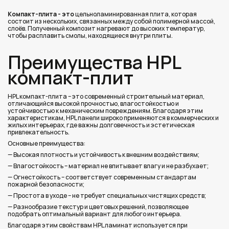
Компакт-плита
- это
цельноламинированная плита, которая
состоит из нескольких, связанных между собой полимерной массой,
слоёв. Полученный композит нагревают до высоких температур,
чтобы расплавить смолы, находящиеся внутри плиты.
Преимущества HPL
компакт-плит
HPL компакт-плита – это современный строительный материал,
отличающийся высокой прочностью, влагостойкостью и
устойчивостью к механическим повреждениям. Благодаря этим
характеристикам, HPL панели широко применяются в коммерческих и
жилых интерьерах, где важны долговечность и эстетическая
привлекательность.
Основные преимущества:
— Высокая плотность и устойчивость к внешним воздействиям;
— Влагостойкость – материал не впитывает влагу и не разбухает;
— Огнестойкость – соответствует современным стандартам
пожарной безопасности;
— Простота в уходе – не требует специальных чистящих средств;
— Разнообразие текстур и цветовых решений, позволяющее
подобрать оптимальный вариант для любого интерьера.
Благодаря этим свойствам HPL ламинат используется при