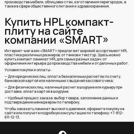
производстве мебели, облицовки стен, изготовления перегородок, а
также в сфере общественного питания и здравоохранения.
Купить HPL компакт-
плиту на сайте
компании «SMART»
Интернет-магазин «SMART» предлагает широкий ассортимент HPL
пластика различных размеров, оттенков и текстур. Здесь можно
купить компакт ламинат HPL для самых разных задач: от
оформления интерьера до производства мебели и отделочных работ.
Условия покупки и оплаты:
— Для юридических лиц: оплата безналичным расчетом по счету,
банковской картой или наличными с выдачей кассового чека;
— Для физических лиц: наличный расчет в шоуруме или курьеру при
доставке, оплата картой в шоуруме;
— Удобный процесс заказа: выбор товара, заполнение данных и
подтверждение менеджером по телефону.
Чтобы заказать ламинат высокого давления, оформите покупку на
сайте или получите подробную консультацию по телефону: +7-812-
611-12-13.