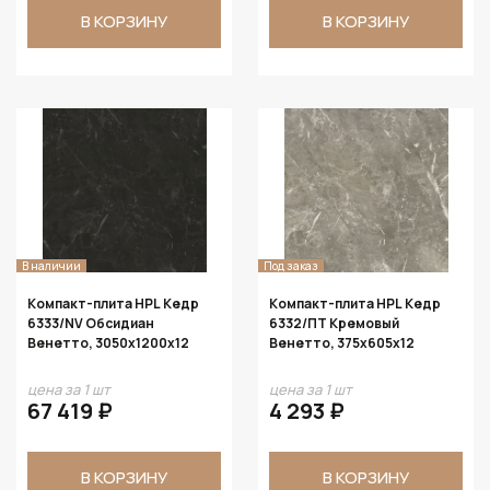
В КОРЗИНУ
В КОРЗИНУ
В наличии
Под заказ
Компакт-плита HPL Кедр
Компакт-плита HPL Кедр
6333/NV Обсидиан
6332/ПТ Кремовый
Венетто, 3050х1200х12
Венетто, 375х605х12
цена за 1 шт
цена за 1 шт
67 419 ₽
4 293 ₽
В КОРЗИНУ
В КОРЗИНУ