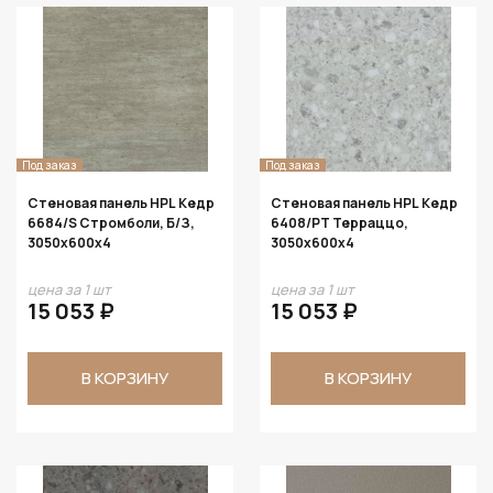
Под заказ
Под заказ
Стеновая панель HPL Кедр
Стеновая панель HPL Кедр
6684/S Стромболи, Б/З,
6408/PT Терраццо,
3050х600х4
3050х600х4
цена за 1 шт
цена за 1 шт
15 053 ₽
15 053 ₽
В КОРЗИНУ
В КОРЗИНУ