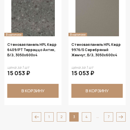
В наличии
В наличии
Стеновая панель HPL Кедр
Стеновая панель HPL Кедр
6409/PT Терраццо Антик,
9976/S Серебряный
Б/З, 3050х600х4
Жемчуг, Б/З, 3050х600х4
цена за 1 шт
цена за 1 шт
15 053 ₽
15 053 ₽
В КОРЗИНУ
В КОРЗИНУ
...
1
2
3
4
7