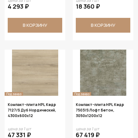
цена за 1 шт
цена за 1 шт
4 293 ₽
18 360 ₽
В КОРЗИНУ
В КОРЗИНУ
Под заказ
Под заказ
Компакт-плита HPL Кедр
Компакт-плита HPL Кедр
7127/S Дуб Нордический,
7503/S Лофт Бетон,
4300х600х12
3050х1200х12
цена за 1 шт
цена за 1 шт
47 331 ₽
67 419 ₽