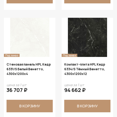
Под заказ
Под заказ
Стеновая панель HPL Кедр
Компакт-плита HPL Кедр
6331/S Белый Венетто,
6334/S Тёмный Венетто,
4300х1200х4
4300х1200х12
цена за 1 шт
цена за 1 шт
36 707 ₽
94 662 ₽
В КОРЗИНУ
В КОРЗИНУ