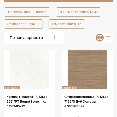
Влагостойкие HPL-панели
HPL компакт-плиты 12 мм
Стеновая панель HPL
Компакт-плита HPL
По популярности
Под заказ
Под заказ
Компакт-плита HPL Кедр
Стеновая панель HPL Кедр
6331/PT Белый Венетто,
7126/S Дуб Сонома,
375х605х12
4300х600х4