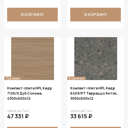
В КОРЗИНУ
В КОРЗИНУ
Под заказ
В наличии
Компакт-плита HPL Кедр
Компакт-плита HPL Кедр
7126/S Дуб Сонома,
6409/PT Терраццо Антик,
4300х600х12
3050х600х12
цена за 1 шт
цена за 1 шт
47 331 ₽
33 615 ₽