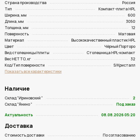
Страна производства
Россия
Тип
Компакт-плита HPL
Ширина, мм
600
Длина, мм
3050
Толщина, мм
12
Поверхность
Матовая
Материал
Высококачественный пластик HPL
Цвет
Чёрный Порторо
Вид столешницы/плиты
Столешница HPL-компакт
Вес НЕТТО, кг
32
Код/Тип поверхности
S/Кристалл
Показать все характеристики
Наличие
Склад "Ириновский "
2
Склад "Янино "
Под заказ
Актуальность
08.08.2026 05:20
Доставка
Стоимость доставки
По согласованию