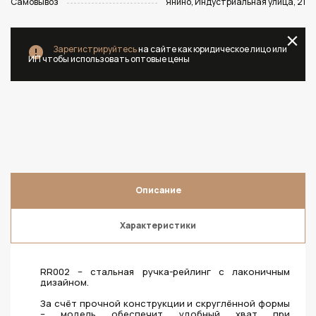
Самовывоз
Янино, Индустриальная улица, 21
Зарегистрируйтесь
на сайте как юридическое лицо или
ИП чтобы использовать оптовые цены
Описание
Характеристики
RR002 – стальная ручка-рейлинг с лаконичным
дизайном.
За счёт прочной конструкции и скруглённой формы
– модель обеспечит удобный хват при