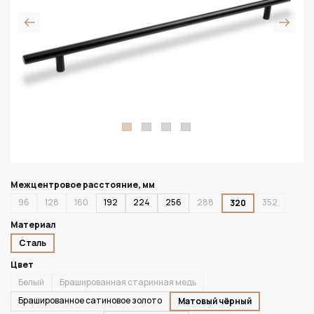
Межцентровое расстояние, мм
96
128
160
192
224
256
288
352
320
Материал
Сталь
Цвет
Белый
Брашированная старинная медь
Брашированное сатиновое золото
Матовый чёрный