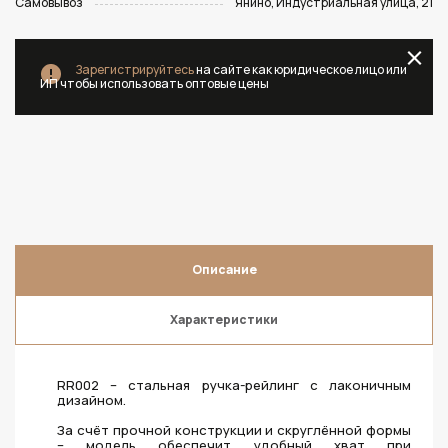
Самовывоз
Янино, Индустриальная улица, 21
Зарегистрируйтесь
на сайте как юридическое лицо или
ИП чтобы использовать оптовые цены
Описание
Характеристики
RR002 – стальная ручка-рейлинг с лаконичным
дизайном.
За счёт прочной конструкции и скруглённой формы
– модель обеспечит удобный хват при