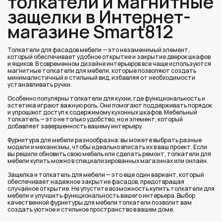
толкатели и магнитные
защелки в Интернет-
магазине Smart812
Толкатели для фасадов мебели — это незаменимый элемент,
который обеспечивает удобное открытие и закрытие дверок шкафов
и ящиков. В современном дизайне интерьеров все чаще используются
магнитные толкатели для мебели, которые позволяют создать
минималистичный и стильный вид, избавляя от необходимости
устанавливать ручки.
Особенно популярны толкатели для кухни, где функциональность и
эстетика играют важную роль. Они помогают поддерживать порядок
и упрощают доступ к содержимому кухонных шкафов. Мебельный
толкатель — это не только удобство, но и элемент, который
добавляет завершенность вашему интерьеру.
Фурнитура для мебели разнообразна: вы можете выбрать разные
модели и механизмы, чтобы идеально вписать их в ваш проект. Если
вы решили обновить свою мебель или сделать ремонт, толкатели для
мебели купить можно в специализированных магазинах или онлайн.
Защелка и толкатель для мебели — это еще один вариант, который
обеспечивает надежное закрытие фасадов, предотвращая
случайное открытие. Не упустите возможность купить толкатели для
мебели и улучшить функциональность вашего интерьера. Выбор
качественной фурнитуры для мебели толкатели позволит вам
создать уютное и стильное пространство в вашем доме.