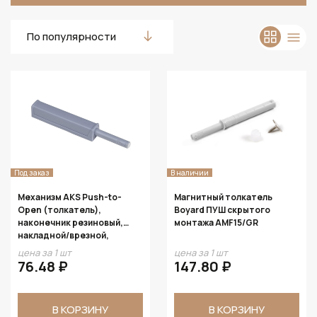
По популярности
Под заказ
В наличии
Механизм AKS Push-to-
Магнитный толкатель
Open (толкатель),
Boyard ПУШ скрытого
наконечник резиновый,
монтажа AMF15/GR
накладной/врезной,
усиленный, серый
цена за 1 шт
цена за 1 шт
76.48 ₽
147.80 ₽
В КОРЗИНУ
В КОРЗИНУ