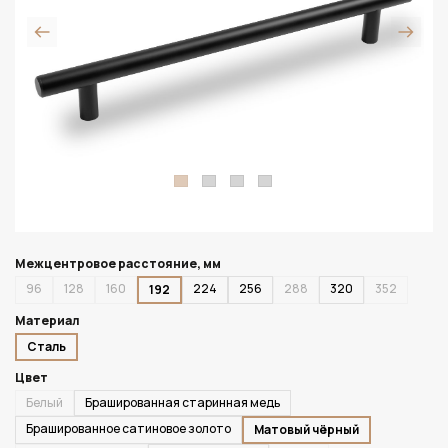
Межцентровое расстояние, мм
96
128
160
224
256
288
320
352
192
Материал
Сталь
Цвет
Белый
Брашированная старинная медь
Брашированное сатиновое золото
Матовый чёрный