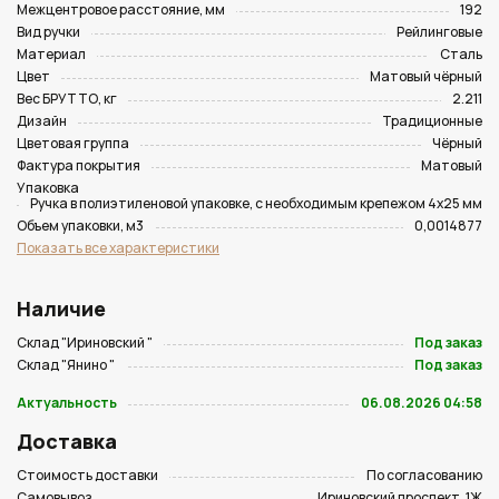
Межцентровое расстояние, мм
192
Вид ручки
Рейлинговые
Материал
Сталь
Цвет
Матовый чёрный
Вес БРУТТО, кг
2.211
Дизайн
Традиционные
Цветовая группа
Чёрный
Фактура покрытия
Матовый
Упаковка
Ручка в полиэтиленовой упаковке, с необходимым крепежом 4х25 мм
Объем упаковки, м3
0,0014877
Показать все характеристики
Наличие
Склад "Ириновский "
Под заказ
Склад "Янино "
Под заказ
Актуальность
06.08.2026 04:58
Доставка
Стоимость доставки
По согласованию
Самовывоз
Ириновский проспект, 1Ж