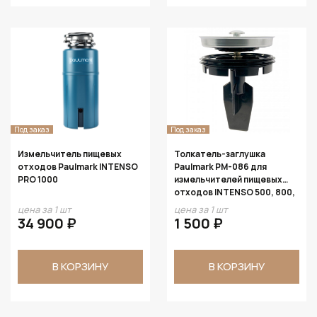
Под заказ
Под заказ
Измельчитель пищевых
Толкатель-заглушка
отходов Paulmark INTENSO
Paulmark PM-086 для
PRO 1000
измельчителей пищевых
отходов INTENSO 500, 800,
1000
цена за 1 шт
цена за 1 шт
34 900 ₽
1 500 ₽
В КОРЗИНУ
В КОРЗИНУ