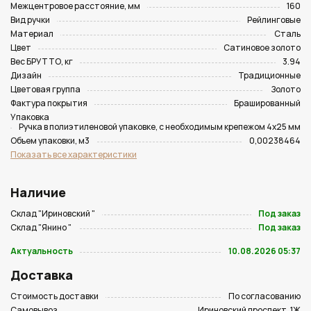
Межцентровое расстояние, мм
160
Вид ручки
Рейлинговые
Материал
Сталь
Цвет
Сатиновое золото
Вес БРУТТО, кг
3.94
Дизайн
Традиционные
Цветовая группа
Золото
Фактура покрытия
Брашированный
Упаковка
Ручка в полиэтиленовой упаковке, с необходимым крепежом 4х25 мм
Объем упаковки, м3
0,00238464
Показать все характеристики
Наличие
Склад "Ириновский "
Под заказ
Склад "Янино "
Под заказ
Актуальность
10.08.2026 05:37
Доставка
Стоимость доставки
По согласованию
Самовывоз
Ириновский проспект, 1Ж