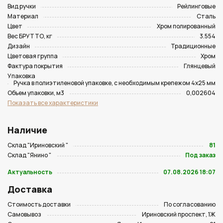
Вид ручки
Рейлинговые
Материал
Сталь
Цвет
Хром полированный
Вес БРУТТО, кг
3.554
Дизайн
Традиционные
Цветовая группа
Хром
Фактура покрытия
Глянцевый
Упаковка
Ручка в полиэтиленовой упаковке, с необходимым крепежом 4х25 мм
Объем упаковки, м3
0,002604
Показать все характеристики
Наличие
Склад "Ириновский "
81
Склад "Янино "
Под заказ
Актуальность
07.08.2026 18:07
Доставка
Стоимость доставки
По согласованию
Самовывоз
Ириновский проспект, 1Ж