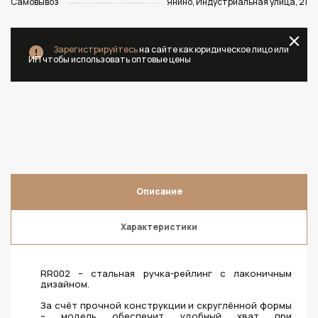
Самовывоз
Янино, Индустриальная улица, 21
Зарегистрируйтесь
на сайте как юридическое лицо или
ИП чтобы использовать оптовые цены
Описание
Характеристики
RR002 – стальная ручка-рейлинг с лаконичным
дизайном.
За счёт прочной конструкции и скруглённой формы
– модель обеспечит удобный хват при