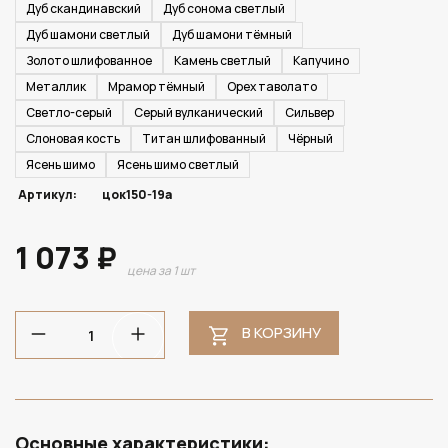
Дуб скандинавский
Дуб сонома светлый
Дуб шамони светлый
Дуб шамони тёмный
Золото шлифованное
Камень светлый
Капучино
Металлик
Мрамор тёмный
Орех таволато
Светло-серый
Серый вулканический
Сильвер
Слоновая кость
Титан шлифованный
Чёрный
Ясень шимо
Ясень шимо светлый
Артикул:
цок150-19а
1 073 ₽
цена за 1 шт
В КОРЗИНУ
Основные характеристики: