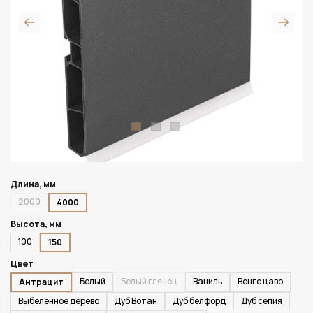
Длина, мм
2000
4000
Высота, мм
100
150
Цвет
Белый
Белый глянец
Ваниль
Венге цаво
Антрацит
Выбеленное дерево
Дуб Вотан
Дуб белфорд
Дуб сепия