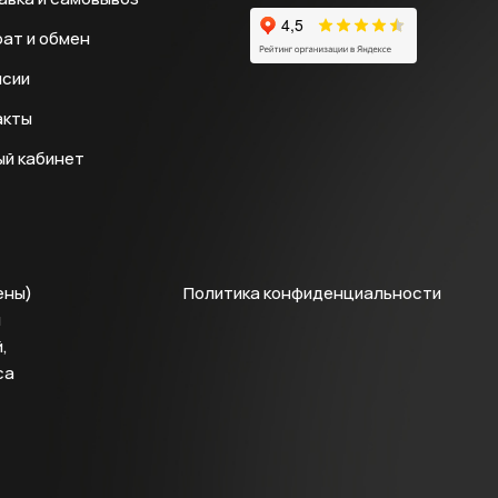
ат и обмен
нсии
акты
ый кабинет
ены)
Политика конфиденциальности
й
,
са