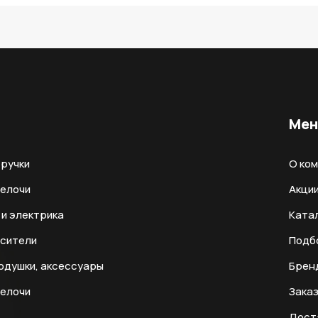
Ме
ручки
О ко
мелочи
Акци
и электрика
Ката
есители
Подб
одушки, аксессуары
Брен
мелочи
Заказ
Дост