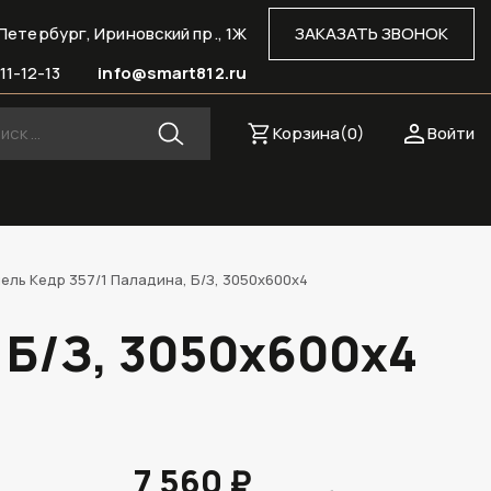
Петербург, Ириновский пр., 1Ж
ЗАКАЗАТЬ ЗВОНОК
11-12-13
info@smart812.ru
Корзина(
0
)
Войти
ель Кедр 357/1 Паладина, Б/З, 3050х600х4
 Б/З, 3050х600х4
7 560 ₽