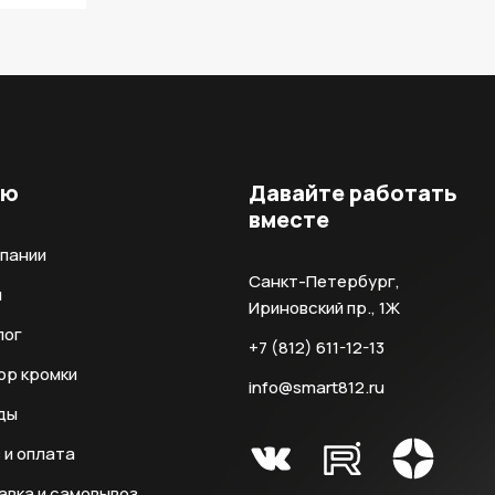
ню
Давайте работать
вместе
мпании
Санкт-Петербург,
и
Ириновский пр., 1Ж
лог
+7 (812) 611-12-13
ор кромки
info@smart812.ru
ды
 и оплата
авка и самовывоз