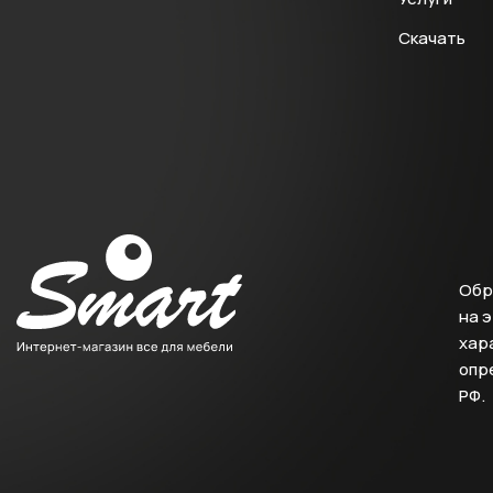
Скачать
Обр
на 
хара
опр
РФ.