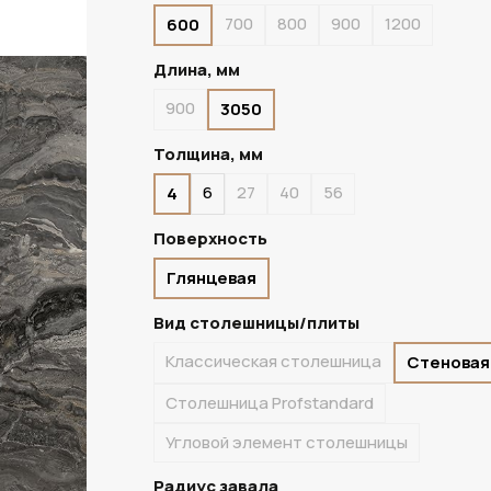
700
800
900
1200
600
В НАЛИЧИИ
Длина, мм
900
3050
Толщина, мм
6
27
40
56
4
Поверхность
Глянцевая
Вид столешницы/плиты
Классическая столешница
Стеновая
Столешница Profstandard
Угловой элемент столешницы
Радиус завала