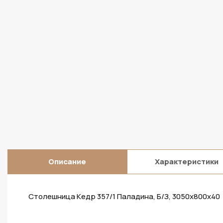
Описание
Характеристики
Столешница Кедр 357/1 Паладина, Б/З, 3050х800х40