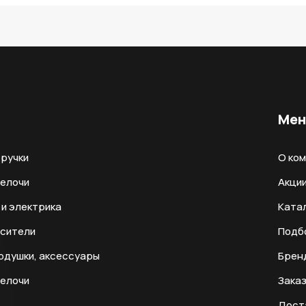
Ме
ручки
О ко
мелочи
Акци
и электрика
Ката
есители
Подб
одушки, аксессуары
Брен
мелочи
Заказ
Дост