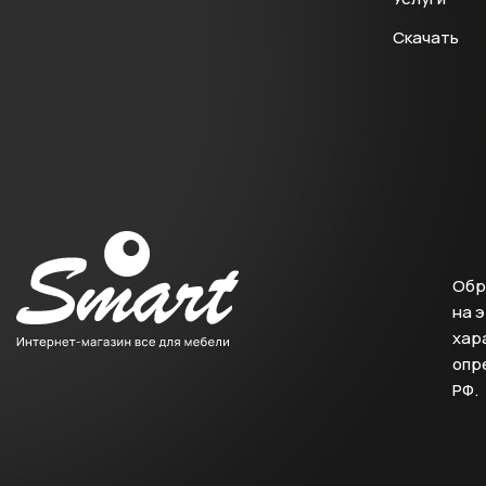
Скачать
Обр
на 
хара
опр
РФ.