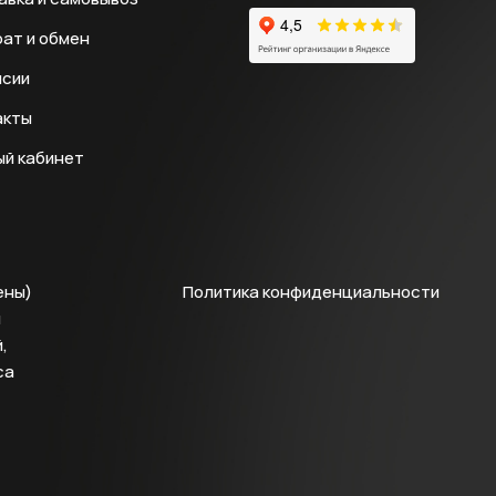
ат и обмен
нсии
акты
ый кабинет
ены)
Политика конфиденциальности
й
,
са