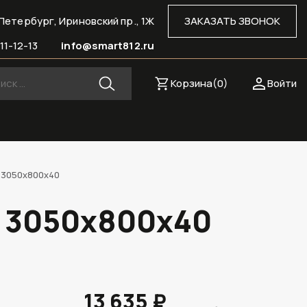
Петербург, Ириновский пр., 1Ж
ЗАКАЗАТЬ ЗВОНОК
11-12-13
info@smart812.ru
Корзина(
0
)
Войти
 3050х800х40
, 3050х800х40
13 635 ₽