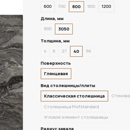
600
700
900
1200
800
ПОД ЗАКАЗ
Длина, мм
900
3050
Толщина, мм
4
6
27
56
40
Поверхность
Глянцевая
Вид столешницы/плиты
Стенова
Классическая столешница
Столешница Profstandard
Угловой элемент столешницы
Радиус завала