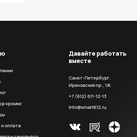
ню
Давайте работать
вместе
мпании
Санкт-Петербург,
и
Ириновский пр., 1Ж
лог
+7 (812) 611-12-13
ор кромки
info@smart812.ru
ды
 и оплата
авка и самовывоз