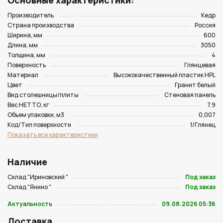
Основные характеристики:
Производитель
Кедр
Страна производства
Россия
Ширина, мм
600
Длина, мм
3050
Толщина, мм
4
Поверхность
Глянцевая
Материал
Высококачественный пластик HPL
Цвет
Гранит белый
Вид столешницы/плиты
Стеновая панель
Вес НЕТТО, кг
7.9
Объем упаковки, м3
0,007
Код/Тип поверхности
1/Глянец
Показать все характеристики
Наличие
Склад "Ириновский "
Под заказ
Склад "Янино "
Под заказ
Актуальность
09.08.2026 05:36
Доставка