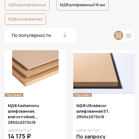
ХДФ нешлифованный
МДФ шлифованный 16 мм
МДФ шлифованная
По популярности
Под заказ
Под заказ
МДФ Kastamonu
МДФ Ultradecor
шлифованная,
шлифованная ST,
влагостойкий,
2800х2070х16
2800х2070х16
цена за 1 шт
цена за 1 шт
14 175 ₽
По запросу