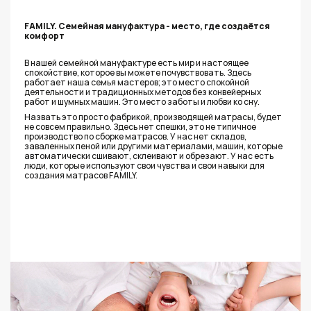
FAMILY. Семейная мануфактура - место, где создаётся
комфорт
В нашей семейной мануфактуре есть мир и настоящее
спокойствие, которое вы можете почувствовать. Здесь
работает наша семья мастеров; это место спокойной
деятельности и традиционных методов без конвейерных
работ и шумных машин. Это место заботы и любви ко сну.
Назвать это просто фабрикой, производящей матрасы, будет
не совсем правильно. Здесь нет спешки, это не типичное
производство по сборке матрасов. У нас нет складов,
заваленных пеной или другими материалами, машин, которые
автоматически сшивают, склеивают и обрезают. У нас есть
люди, которые используют свои чувства и свои навыки для
создания матрасов FAMILY.