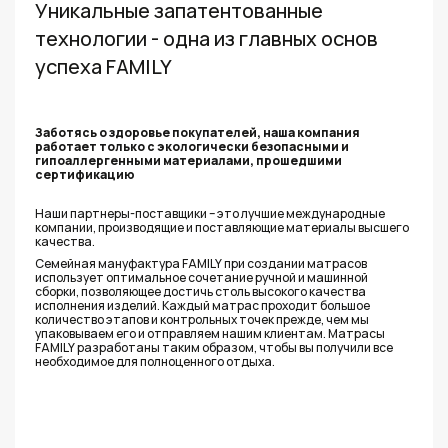
Уникальные запатентованные
технологии - одна из главных основ
успеха FAMILY
Заботясь о здоровье покупателей, наша компания
работает только с экологически безопасными и
гипоаллергенными материалами, прошедшими
сертификацию
Наши партнеры-поставщики – это лучшие международные
компании, производящие и поставляющие материалы высшего
качества.
Семейная мануфактура FAMILY при создании матрасов
использует оптимальное сочетание ручной и машинной
сборки, позволяющее достичь столь высокого качества
исполнения изделий. Каждый матрас проходит большое
количество этапов и контрольных точек прежде, чем мы
упаковываем его и отправляем нашим клиентам. Матрасы
FAMILY разработаны таким образом, чтобы вы получили все
необходимое для полноценного отдыха.