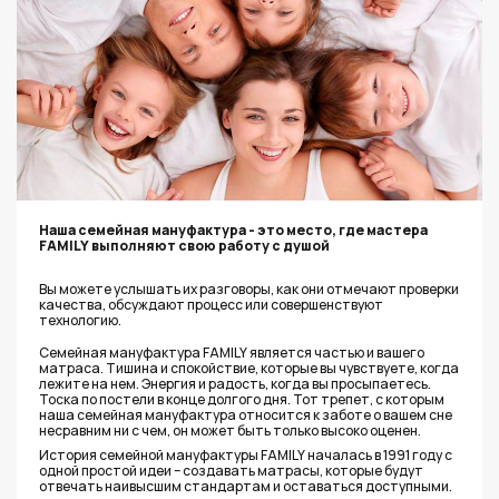
Наша семейная мануфактура - это место, где мастера
FAMILY выполняют свою работу с душой
Вы можете услышать их разговоры, как они отмечают проверки
качества, обсуждают процесс или совершенствуют
технологию.
Семейная мануфактура FAMILY является частью и вашего
матраса. Тишина и спокойствие, которые вы чувствуете, когда
лежите на нем. Энергия и радость, когда вы просыпаетесь.
Тоска по постели в конце долгого дня. Тот трепет, с которым
наша семейная мануфактура относится к заботе о вашем сне
несравним ни с чем, он может быть только высоко оценен.
История семейной мануфактуры FAMILY началась в 1991 году с
одной простой идеи – создавать матрасы, которые будут
отвечать наивысшим стандартам и оставаться доступными.