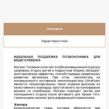
Описание
Характеристики
ИДЕАЛЬНАЯ ПОДДЕРЖКА ПОЗВОНОЧНИКА ДЛЯ
ВАШЕГО РЕБЁНКА
Матрас Тигренок сочетает в себе инновационный подход к
здоровому отдыху детей и подростков. Модель обладает
анатомическим эффектом, способствующим правильному
развитию организма. При этом, наполнитель из
инновационного материала пенополиуретана UltraFoam
является гипоаллергенным. Чехол изделия выполнен из
качественного жаккарда, простеганного на полиэфирном
волокне со спанбондом. Матрас подходит детям для
полноценного отдыха после активного дня. Кроме того,
такая модель снижает риск деформаций позвоночника.
Жаккард
Крупноузорчатая ткань, которая образуется при