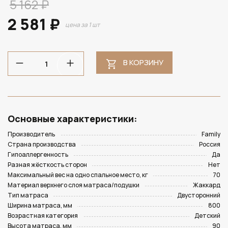
5 162 ₽
2 581 ₽
цена за 1 шт
В КОРЗИНУ
Основные характеристики:
Производитель
Family
Страна производства
Россия
Гипоаллергенность
Да
Разная жёсткость сторон
Нет
Максимальный вес на одно спальное место, кг
70
Материал верхнего слоя матраса/подушки
Жаккард
Тип матраса
Двусторонний
Ширина матраса, мм
800
Возрастная категория
Детский
Высота матраса, мм
90