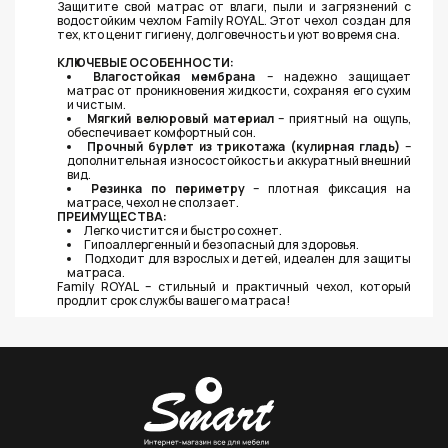
Защитите свой матрас от влаги, пыли и загрязнений с
водостойким чехлом Family ROYAL. Этот чехол создан для
тех, кто ценит гигиену, долговечность и уют во время сна.
КЛЮЧЕВЫЕ ОСОБЕННОСТИ:
Влагостойкая мембрана
– надежно защищает
матрас от проникновения жидкости, сохраняя его сухим
и чистым.
Мягкий велюровый материал
– приятный на ощупь,
обеспечивает комфортный сон.
Прочный бурлет из трикотажа (кулирная гладь)
–
дополнительная износостойкость и аккуратный внешний
вид.
Резинка по периметру
– плотная фиксация на
матрасе, чехол не сползает.
ПРЕИМУЩЕСТВА:
Легко чистится и быстро сохнет.
Гипоаллергенный и безопасный для здоровья.
Подходит для взрослых и детей, идеален для защиты
матраса.
Family ROYAL – стильный и практичный чехол, который
продлит срок службы вашего матраса!