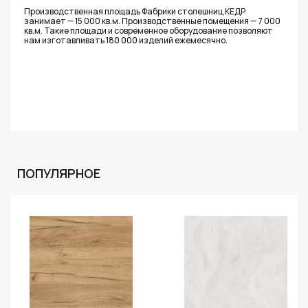
Производственная площадь Фабрики столешниц КЕДР
занимает — 15 000 кв.м. Производственные помещения — 7 000
кв.м. Такие площади и современное оборудование позволяют
нам изготавливать 180 000 изделий ежемесячно.
ПОПУЛЯРНОЕ
Распрод
- 