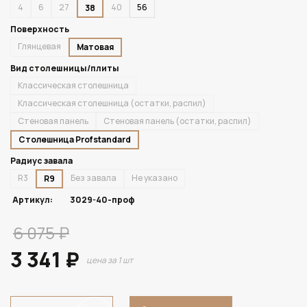
4
6
27
40
56
38
Поверхность
Глянцевая
Матовая
Вид столешницы/плиты
Классическая столешница
Классическая столешница (остатки, распил)
Стеновая панель
Стеновая панель (остатки, распил)
Столешница Profstandard
Радиус завала
R3
Без завала
Не указано
R9
Артикул:
3029-40-проф
6 075 ₽
3 341 ₽
цена за 1 шт