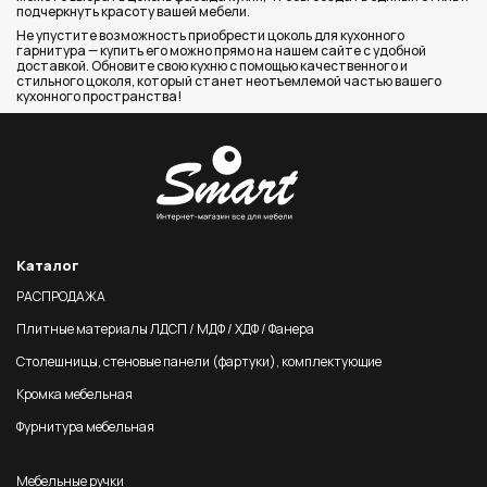
подчеркнуть красоту вашей мебели.
Не упустите возможность приобрести цоколь для кухонного
гарнитура — купить его можно прямо на нашем сайте с удобной
доставкой. Обновите свою кухню с помощью качественного и
стильного цоколя, который станет неотъемлемой частью вашего
кухонного пространства!
Каталог
РАСПРОДАЖА
Плитные материалы ЛДСП / МДФ / ХДФ / Фанера
Столешницы, стеновые панели (фартуки), комплектующие
Кромка мебельная
Фурнитура мебельная
Мебельные ручки