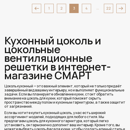
...
1
2
3
4
22
Кухонный цоколь и
цокольные
вентиляционные
решетки в интернет-
магазине СМАРТ
Цоколь кухонный — это важный элемент, который не только придаёт
завершённый вид вашему интерьеру, но и выполняет функциональные
задачи. Если вы планируете обновление кухни, стоит обратить
внимание на цоколь для кухни, который поможет скрыть
пространство между полом и кухонным гарнитуром, а также защитит
от загрязнений.
Если вы хотите купить кухонный цоколь, у нас есть широкий
ассортимент моделей, подходящих для любого стиля. Мы
предлагаем цоколь для кухонного гарнитура, который легко
установить, он гармонично дополнит ваш интерьер. Кроме того, вы
можете выбрать цоколь фасада кухни, чтобы создать единый стиль и