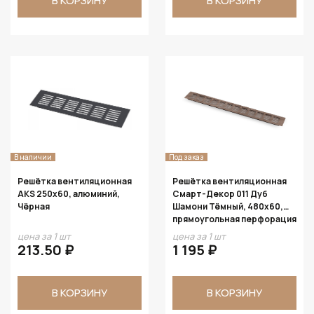
В КОРЗИНУ
В КОРЗИНУ
В наличии
Под заказ
Решётка вентиляционная
Решётка вентиляционная
AKS 250x60, алюминий,
Смарт-Декор 011 Дуб
Чёрная
Шамони Тёмный, 480х60,
прямоугольная перфорация
цена за 1 шт
цена за 1 шт
213.50 ₽
1 195 ₽
В КОРЗИНУ
В КОРЗИНУ