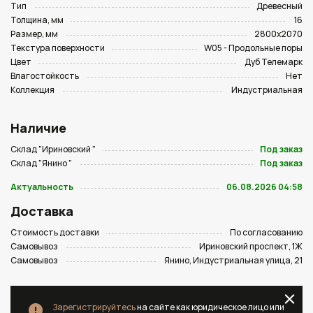
Тип
Древесный
Толщина, мм
16
Размер, мм
2800х2070
Текстура поверхности
W05 - Продольные поры
Цвет
Дуб Телемарк
Влагостойкость
Нет
Коллекция
Индустриальная
Наличие
Склад "Ириновский "
Под заказ
Склад "Янино "
Под заказ
Актуальность
06.08.2026 04:58
Доставка
Стоимость доставки
По согласованию
Самовывоз
Ириновский проспект, 1Ж
Самовывоз
Янино, Индустриальная улица, 21
Зарегистрируйтесь
на сайте как юридическое лицо или