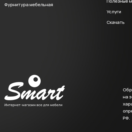
Полезные 
Фурнитура мебельная
Услуги
Скачать
Обр
на 
хара
опр
РФ.