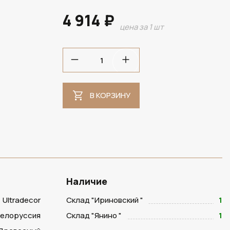
4 914 ₽
цена за 1 шт
В НАЛИЧИИ
В КОРЗИНУ
Наличие
Ultradecor
Склад "Ириновский "
1
Белоруссия
Склад "Янино "
1