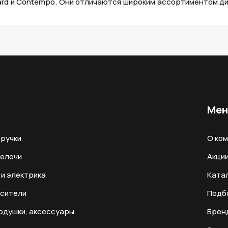
dard и Contempo. Они отличаются широким ассортиментом ди
Ме
ручки
О ко
мелочи
Акци
и электрика
Ката
есители
Подб
одушки, аксессуары
Брен