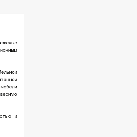
бежевые
ционным
бельной
итанной
 мебели
евесную
остью и