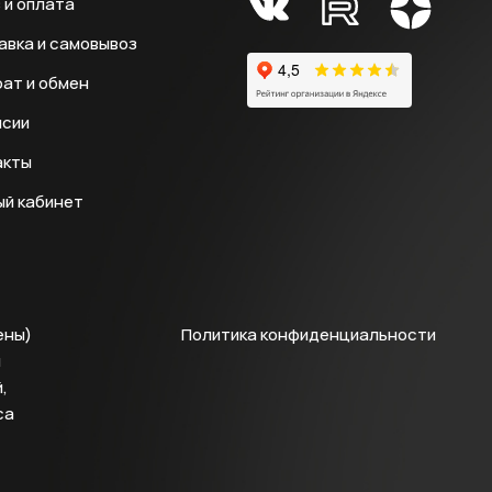
 и оплата
авка и самовывоз
ат и обмен
нсии
акты
ый кабинет
ены)
Политика конфиденциальности
й
,
са