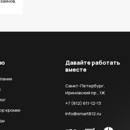
зайнов,
ню
Давайте работать
вместе
мпании
Санкт-Петербург,
и
Ириновский пр., 1Ж
лог
+7 (812) 611-12-13
ор кромки
info@smart812.ru
ды