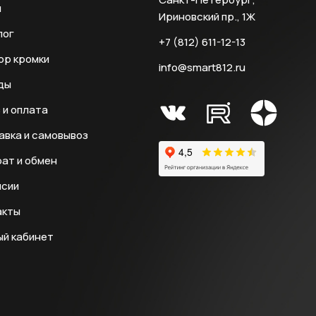
и
Ириновский пр., 1Ж
лог
+7 (812) 611-12-13
ор кромки
info@smart812.ru
ды
 и оплата
авка и самовывоз
ат и обмен
нсии
акты
ый кабинет