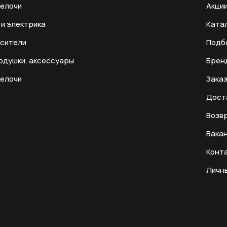
мелочи
Акци
и электрика
Ката
есители
Подб
одушки, аксессуары
Брен
мелочи
Заказ
Дост
Возвр
Вака
Конт
Личн