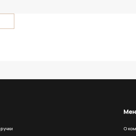
Ме
ручки
О ко