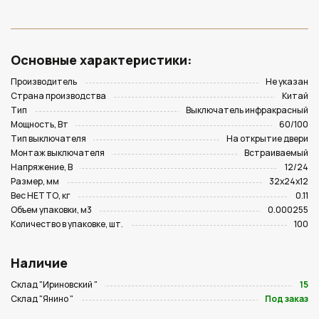
Основные характеристики:
Производитель
Не указан
Страна производства
Китай
Тип
Выключатель инфракрасный
Мощность, Вт
60/100
Тип выключателя
На открытие двери
Монтаж выключателя
Встраиваемый
Напряжение, В
12/24
Размер, мм
32х24х12
Вес НЕТТО, кг
0.11
Объем упаковки, м3
0.000255
Количество в упаковке, шт.
100
Наличие
Склад "Ириновский "
15
Склад "Янино "
Под заказ