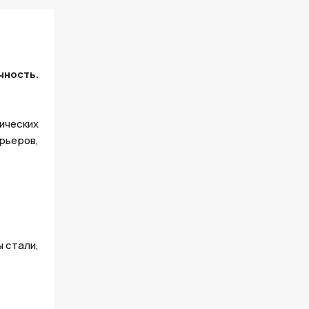
ность.
ических
рьеров,
ы стали,