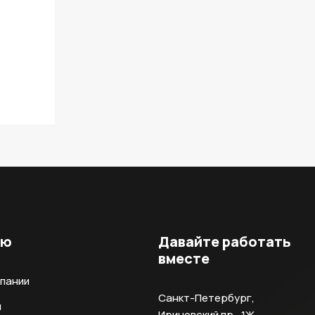
ню
Давайте работать
вместе
мпании
Санкт-Петербург,
и
Ириновский пр., 1Ж