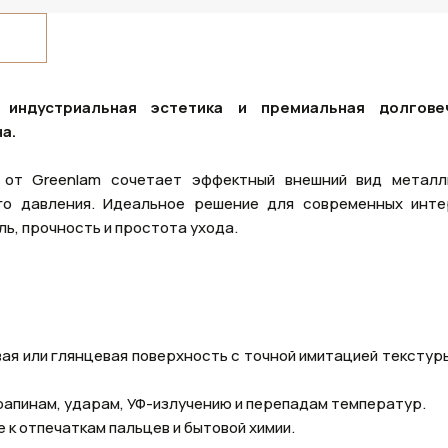
 индустриальная эстетика и премиальная долговеч
а.
e) от Greenlam сочетает эффектный внешний вид металл
го давления. Идеальное решение для современных инте
ь, прочность и простота ухода.
вая или глянцевая поверхность с точной имитацией текстур
арапинам, ударам, УФ-излучению и перепадам температур.
е к отпечаткам пальцев и бытовой химии.