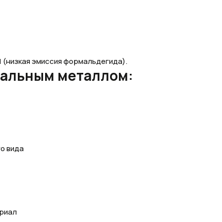
 (низкая эмиссия формальдегида).
ральным металлом:
о вида
триал