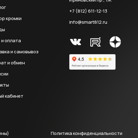
лог
+7 (812) 611-12-13
ор кромки
info@smart812.ru
ды
 и оплата
авка и самовывоз
ат и обмен
нсии
акты
ый кабинет
ены)
Политика конфиденциальности