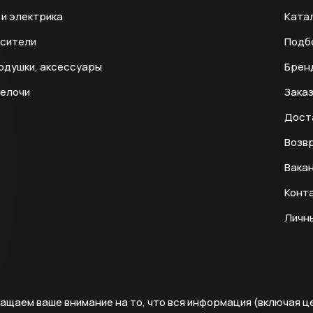
и электрика
Ката
есители
Подб
одушки, аксессуары
Брен
мелочи
Заказ
Дост
Возвр
Вака
Конт
Личн
ащаем ваше внимание на то, что вся информация (включая ц