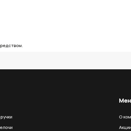
средством.
Ме
ручки
О ко
мелочи
Акци