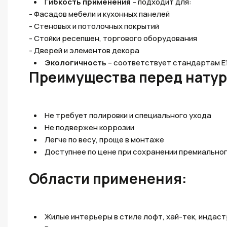
Г
ибкость применения
– подходит для:
- Фасадов мебели и кухонных панелей
- Стеновых и потолочных покрытий
- Стойки ресепшен, торгового оборудования
- Дверей и элементов декора
Экологичность
– соответствует стандартам E1
Преимущества перед нату
Не требует полировки и специального ухода
Не подвержен коррозии
Легче по весу, проще в монтаже
Доступнее по цене при сохранении премиальног
Области применения:
Жилые интерьеры в стиле лофт, хай-тек, индас