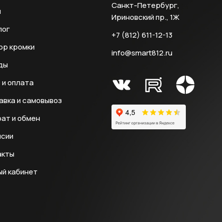
Санкт-Петербург,
и
Ириновский пр., 1Ж
лог
+7 (812) 611-12-13
ор кромки
info@smart812.ru
ды
 и оплата
авка и самовывоз
ат и обмен
нсии
акты
ый кабинет