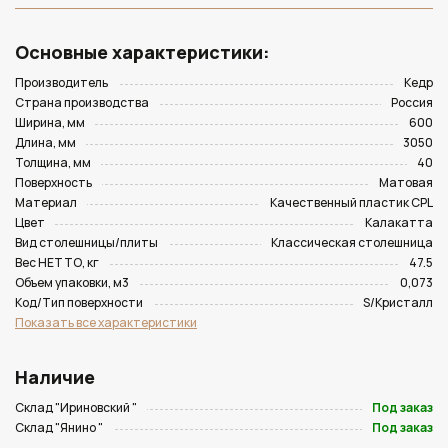
Основные характеристики:
Производитель
Кедр
Страна производства
Россия
Ширина, мм
600
Длина, мм
3050
Толщина, мм
40
Поверхность
Матовая
Материал
Качественный пластик CPL
Цвет
Калакатта
Вид столешницы/плиты
Классическая столешница
Вес НЕТТО, кг
47.5
Объем упаковки, м3
0,073
Код/Тип поверхности
S/Кристалл
Показать все характеристики
Наличие
Склад "Ириновский "
Под заказ
Склад "Янино "
Под заказ