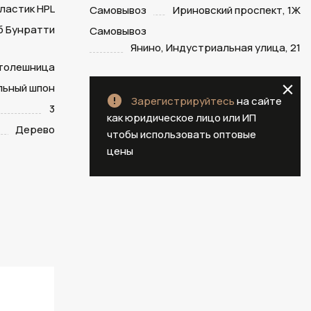
ластик HPL
Самовывоз
Ириновский проспект, 1Ж
б Бунратти
Самовывоз
Янино, Индустриальная улица, 21
столешница
ьный шпон
Зарегистрируйтесь
на сайте
3
как юридическое лицо или ИП
Дерево
чтобы использовать оптовые
цены