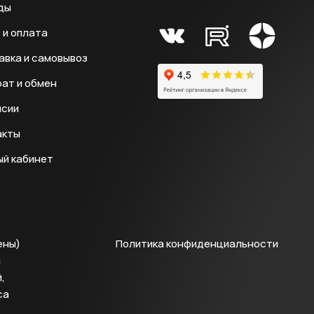
ды
 и оплата
авка и самовывоз
ат и обмен
нсии
акты
ый кабинет
ены)
Политика конфиденциальности
й
,
са