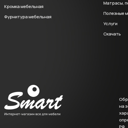
Матрасы, п
Кромка мебельная
Полезные 
Фурнитура мебельная
Услуги
Скачать
Обр
на 
хара
опр
РФ.