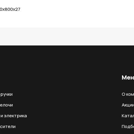
50х800х27
Ме
ручки
О ко
мелочи
Акци
и электрика
Ката
есители
Подб