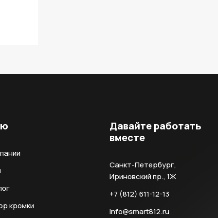
ню
Давайте работать
вместе
мпании
Санкт-Петербург,
и
Ириновский пр., 1Ж
лог
+7 (812) 611-12-13
ор кромки
info@smart812.ru