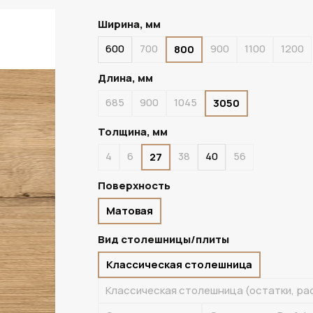
Ширина, мм
600
700
900
1100
1200
800
ПОД ЗАКАЗ
Длина, мм
685
900
1045
3050
Толщина, мм
4
6
38
40
56
27
Поверхность
Матовая
Вид столешницы/плиты
Классическая столешница
Классическая столешница (остатки, ра